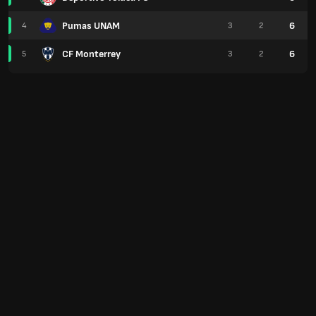
Pumas UNAM
6
4
3
2
CF Monterrey
6
5
3
2