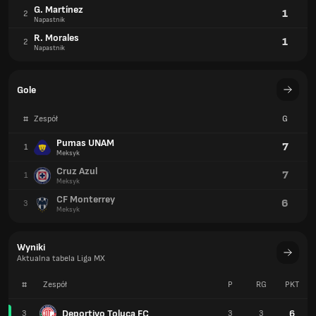
G. Martínez
1
2
Napastnik
R. Morales
1
2
Napastnik
Gole
#
Zespół
G
Pumas UNAM
7
1
Meksyk
Cruz Azul
7
1
Meksyk
CF Monterrey
6
3
Meksyk
Wyniki
Aktualna tabela Liga MX
#
Zespół
P
RG
PKT
Deportivo Toluca FC
6
3
3
3