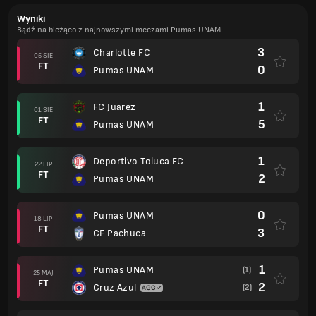
Wyniki
Bądź na bieżąco z najnowszymi meczami Pumas UNAM
3
Charlotte FC
05 SIE
FT
0
Pumas UNAM
1
FC Juarez
01 SIE
FT
5
Pumas UNAM
1
Deportivo Toluca FC
22 LIP
FT
2
Pumas UNAM
0
Pumas UNAM
18 LIP
FT
3
CF Pachuca
1
Pumas UNAM
(1)
25 MAJ
FT
2
Cruz Azul
(2)