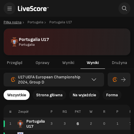
Piłka nożna
Portugalia
Portugalia U17
Portugalia U17
Portugalia
Przegląd
Oprawy
Wyniki
Wyniki
Drużyna
U17 UEFA European Championship
2024, Group D
Wszystkie
Strona główna
Na wyjeździe
Forma
#
Zespół
P
RG
PKT
W
R
P
F
Portugalia
6
1
3
3
2
0
1
7
U17