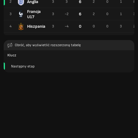
Anglia
6
2
3
3
2
0
1
8
Francja
6
3
3
-2
2
0
1
3
U17
Hiszpania
0
4
3
-4
0
0
3
2
Obróć, aby wyświetlić rozszerzoną tabelę
Klucz
Następny etap