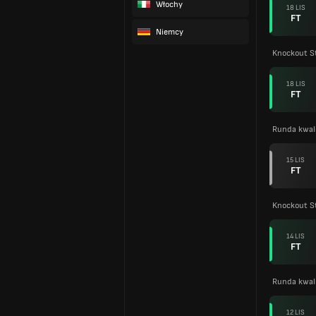
Włochy
18 LIS
FT
Niemcy
Knockout S
18 LIS
FT
Runda kwali
15 LIS
FT
Knockout S
14 LIS
FT
Runda kwali
12 LIS