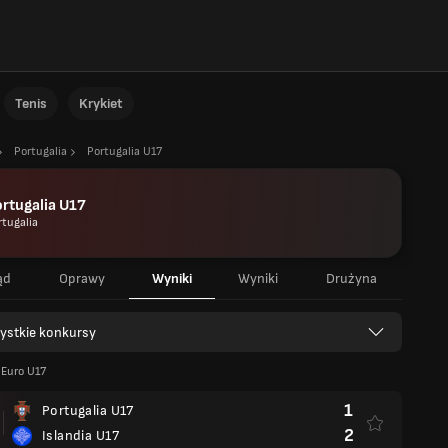
Tenis
Krykiet
Portugalia
Portugalia U17
rtugalia U17
rtugalia
ąd
Oprawy
Wyniki
Wyniki
Drużyna
ystkie konkursy
 Euro U17
1
Portugalia U17
2
Islandia U17