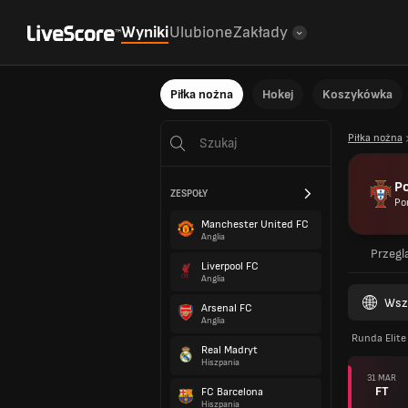
Wyniki
Ulubione
Zakłady
Piłka nożna
Hokej
Koszykówka
Piłka nożna
Po
ZESPOŁY
Po
Manchester United FC
Anglia
Przegl
Liverpool FC
Anglia
Wsz
Arsenal FC
Anglia
Runda Elite
Real Madryt
Hiszpania
31 MAR
FT
FC Barcelona
Hiszpania