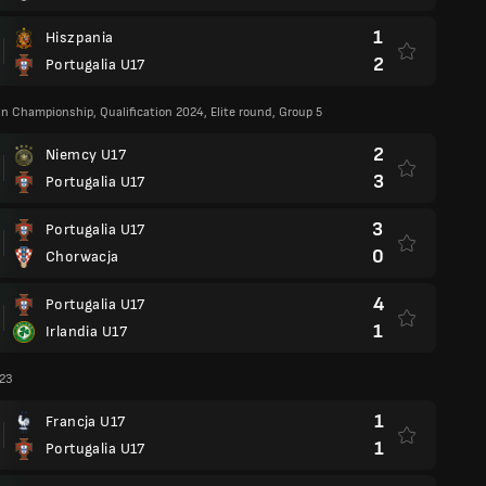
1
Hiszpania
2
Portugalia U17
n Championship, Qualification 2024, Elite round, Group 5
2
Niemcy U17
3
Portugalia U17
3
Portugalia U17
0
Chorwacja
4
Portugalia U17
1
Irlandia U17
023
1
Francja U17
1
Portugalia U17