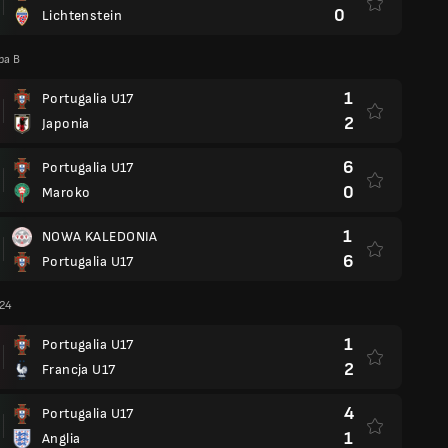
0
Lichtenstein
pa B
1
Portugalia U17
2
Japonia
6
Portugalia U17
0
Maroko
1
NOWA KALEDONIA
6
Portugalia U17
024
1
Portugalia U17
2
Francja U17
4
Portugalia U17
1
Anglia