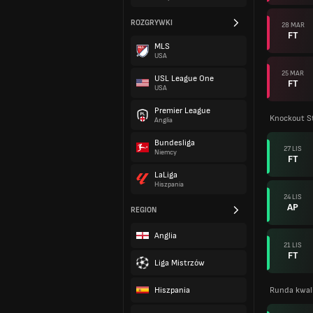
ROZGRYWKI
28 MAR
FT
MLS
USA
25 MAR
USL League One
FT
USA
Premier League
Knockout S
Anglia
Bundesliga
27 LIS
Niemcy
FT
LaLiga
Hiszpania
24 LIS
AP
REGION
Anglia
21 LIS
FT
Liga Mistrzów
Hiszpania
Runda kwali