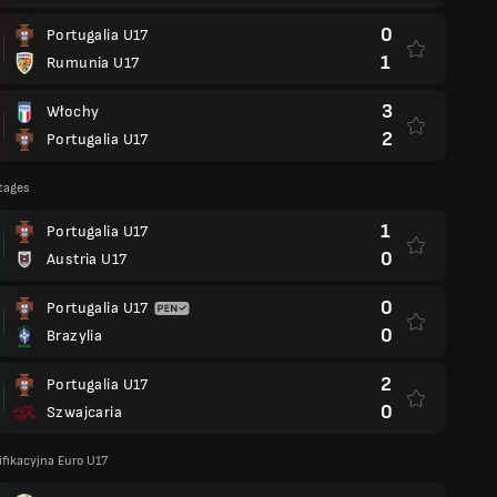
0
Portugalia U17
1
Rumunia U17
3
Włochy
2
Portugalia U17
tages
1
Portugalia U17
0
Austria U17
0
Portugalia U17
0
Brazylia
2
Portugalia U17
0
Szwajcaria
fikacyjna Euro U17