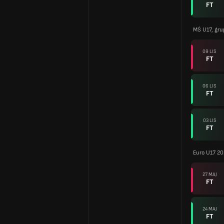
FT
MŚ U17, gru
09 LIS
FT
06 LIS
FT
03 LIS
FT
Euro U17 2
27 MAJ
FT
24 MAJ
FT