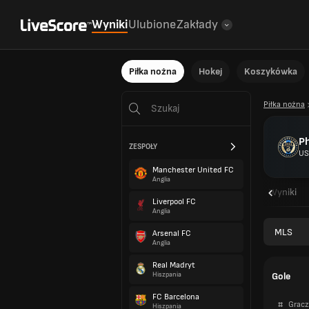
Wyniki
Ulubione
Zakłady
Piłka nożna
Hokej
Koszykówka
Piłka nożna
Ph
ZESPOŁY
US
Manchester United FC
Anglia
Przegląd
Oprawy
Wyniki
Liverpool FC
Anglia
MLS
Arsenal FC
Anglia
Real Madryt
Gole
Hiszpania
FC Barcelona
#
Gracz
Hiszpania