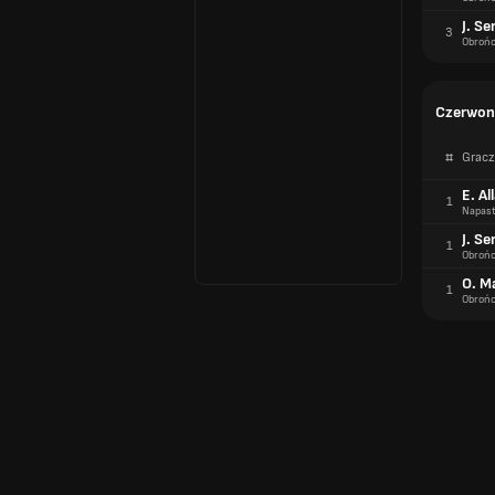
J. Se
3
Obroń
Czerwone
#
Gracz
E. Al
1
Napast
J. Se
1
Obroń
O. M
1
Obroń