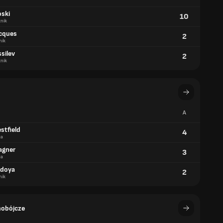
oski
10
nik
acques
2
nik
ssilev
2
nik
A
stfield
4
ca
agner
3
ca
edoya
2
nik
mobójcze