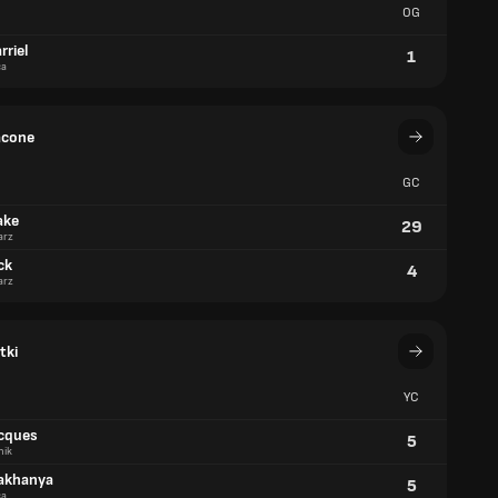
OG
rriel
1
ca
acone
GC
ake
29
arz
ck
4
arz
tki
YC
acques
5
nik
akhanya
5
ca