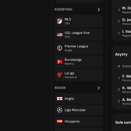
M. Il
ROZGRYWKI
1
Napast
MLS
D. J
2
USA
Pomoc
I. Va
USL League One
2
Napast
USA
Premier League
Anglia
Asysty
Bundesliga
Niemcy
#
Gracz
LaLiga
F. We
Hiszpania
1
Obroń
K. W
REGION
2
Obroń
Anglia
A. B
3
Pomoc
Liga Mistrzów
Hiszpania
Gole sa