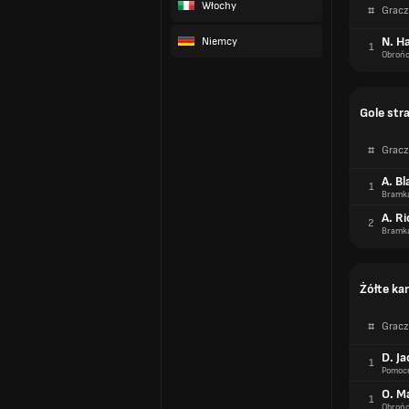
Włochy
#
Gracz
N. Ha
Niemcy
1
Obroń
Gole str
#
Gracz
A. Bl
1
Bramk
A. Ri
2
Bramk
Żółte kar
#
Gracz
D. J
1
Pomoc
O. M
1
Obroń