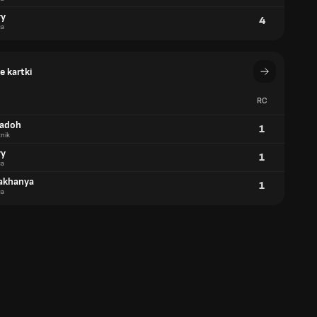
ry
4
ca
 kartki
RC
ladoh
1
nik
ry
1
ca
akhanya
1
ca