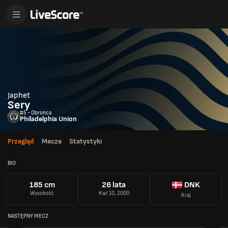
Japhet
Sery
#5 - Obrońca
Philadelphia Union
Przegląd
Mecze
Statystyki
BIO
185 cm
26 lata
DNK
Wysokość
Kwi 10, 2000
Kraj
NASTĘPNY MECZ