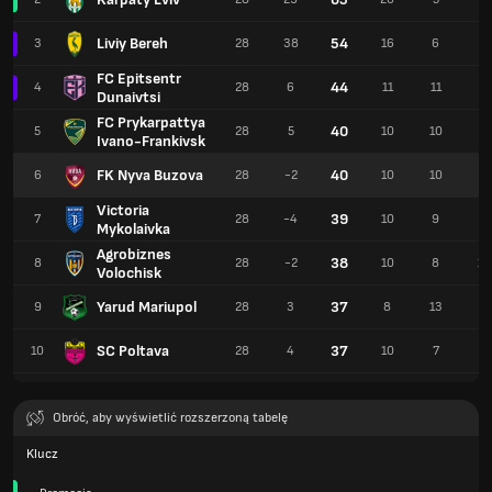
Liviy Bereh
54
3
28
38
16
6
6
FC Epitsentr
44
4
28
6
11
11
6
Dunaivtsi
FC Prykarpattya
40
5
28
5
10
10
8
Ivano-Frankivsk
FK Nyva Buzova
40
6
28
-2
10
10
8
Victoria
39
7
28
-4
10
9
9
Mykolaivka
Agrobiznes
38
8
28
-2
10
8
10
Volochisk
Yarud Mariupol
37
9
28
3
8
13
7
SC Poltava
37
10
28
4
10
7
11
Obróć, aby wyświetlić rozszerzoną tabelę
Klucz