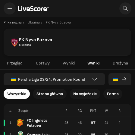
Piłka nożna
Ukraina
FK Nyva Buzova
FK Nyva Buzova
Ukraina
Przegląd
Oprawy
Wyniki
Wyniki
Drużyna
Persha Liga 23/24, Promotion Round
Wszystkie
Strona główna
Na wyjeździe
Forma
#
Zespół
P
RG
PKT
W
R
P
FC Ingulets
67
1
28
43
21
4
3
Petrove
Karpaty Lviv
65
2
28
29
20
5
3