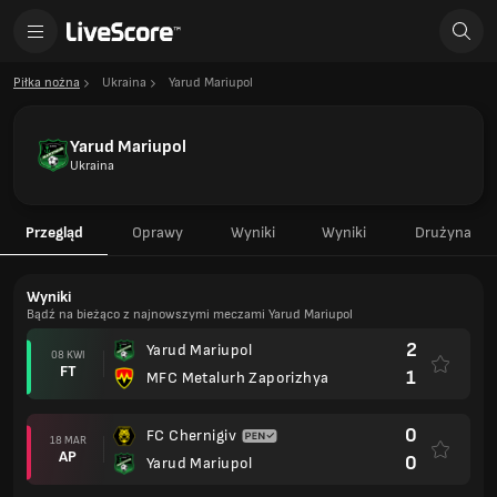
Piłka nożna
Ukraina
Yarud Mariupol
Yarud Mariupol
Ukraina
Przegląd
Oprawy
Wyniki
Wyniki
Drużyna
Wyniki
Bądź na bieżąco z najnowszymi meczami Yarud Mariupol
2
Yarud Mariupol
08 KWI
FT
1
MFC Metalurh Zaporizhya
0
FC Chernigiv
18 MAR
AP
0
Yarud Mariupol