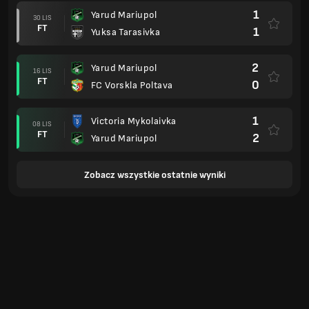
1
Yarud Mariupol
30 LIS
FT
1
Yuksa Tarasivka
2
Yarud Mariupol
16 LIS
FT
0
FC Vorskla Poltava
1
Victoria Mykolaivka
08 LIS
FT
2
Yarud Mariupol
Zobacz wszystkie ostatnie wyniki