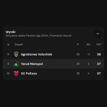
Wyniki
Aktualna tabela Persha Liga 23/24, Promotion Round
#
Zespół
P
RG
PKT
Agrobiznes Volochisk
38
8
28
-2
Yarud Mariupol
37
9
28
3
SC Poltava
37
10
28
4