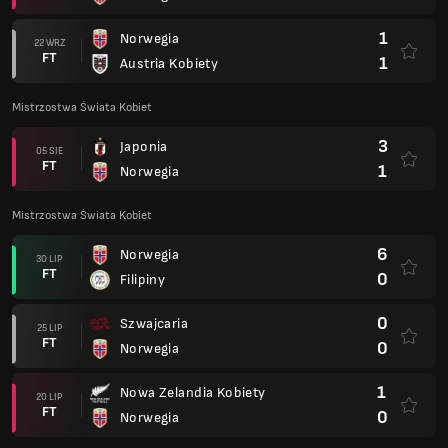
1
Norwegia
22 WRZ
FT
1
Austria Kobiety
Mistrzostwa Świata Kobiet
3
Japonia
05 SIE
FT
1
Norwegia
Mistrzostwa Świata Kobiet
6
Norwegia
30 LIP
FT
0
Filipiny
0
Szwajcaria
25 LIP
FT
0
Norwegia
1
Nowa Zelandia Kobiety
20 LIP
FT
0
Norwegia