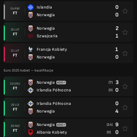
0
Islandia
04 KWI
FT
0
Norwegia
2
Norwegia
25 LUT
FT
1
Szwajcaria
1
Francja Kobiety
21 LUT
FT
0
Norwegia
Euro 2025 kobiet – kwalifikacje
3
Norwegia
(7)
03 GRU
FT
0
Irlandia Północna
(0)
0
Irlandia Północna
29 LIS
FT
4
Norwegia
9
Norwegia
(14)
29 PAŹ
FT
0
Albania Kobiety
(0)