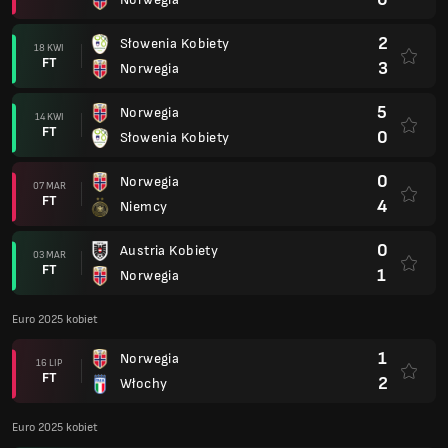
2
Słowenia Kobiety
18 KWI
FT
3
Norwegia
5
Norwegia
14 KWI
FT
0
Słowenia Kobiety
0
Norwegia
07 MAR
FT
4
Niemcy
0
Austria Kobiety
03 MAR
FT
1
Norwegia
Euro 2025 kobiet
1
Norwegia
16 LIP
FT
2
Włochy
Euro 2025 kobiet