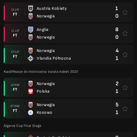
1
Austria Kobiety
15 LIP
FT
0
Norwegia
8
Anglia
11 LIP
FT
0
Norwegia
4
Norwegia
07 LIP
FT
1
Irlandia Północna
Kwalifikacje do mistrzostw świata kobiet 2023
2
Norwegia
12 KWI
FT
1
Polska
5
Norwegia
07 KWI
FT
1
Kosowo
Algarve Cup Final Stage