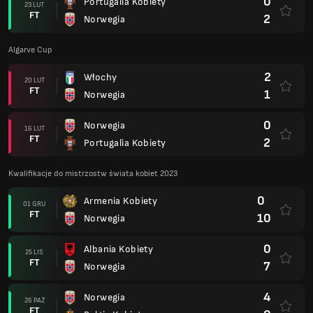
0
Portugalia Kobiety
23 LUT
FT
2
Norwegia
Algarve Cup
2
Włochy
20 LUT
FT
1
Norwegia
0
Norwegia
16 LUT
FT
2
Portugalia Kobiety
Kwalifikacje do mistrzostw świata kobiet 2023
0
Armenia Kobiety
01 GRU
FT
10
Norwegia
0
Albania Kobiety
25 LIS
FT
7
Norwegia
4
Norwegia
26 PAŹ
FT