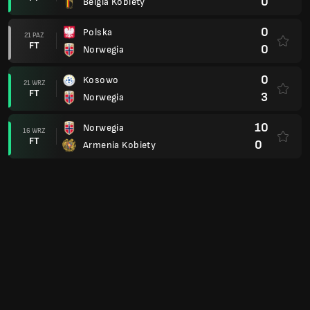
0
Belgia Kobiety
0
Polska
21 PAŹ
FT
0
Norwegia
0
Kosowo
21 WRZ
FT
3
Norwegia
10
Norwegia
16 WRZ
FT
0
Armenia Kobiety