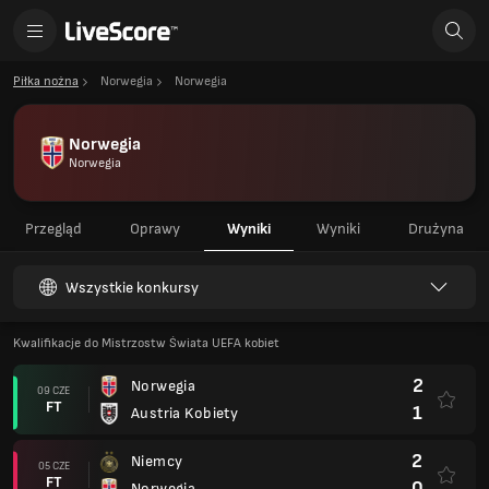
Piłka nożna
Norwegia
Norwegia
Norwegia
Norwegia
Przegląd
Oprawy
Wyniki
Wyniki
Drużyna
Wszystkie konkursy
Kwalifikacje do Mistrzostw Świata UEFA kobiet
2
Norwegia
09 CZE
FT
1
Austria Kobiety
2
Niemcy
05 CZE
FT
0
Norwegia