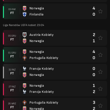
4
Norwegia
05 KWI
FT
0
Finlandia
Liga Narodów UEFA kobiet 23/24
2
Austria Kobiety
05 GRU
FT
1
Norwegia
4
Norwegia
01 GRU
FT
0
Portugalia Kobiety
0
Francja Kobiety
31 PAŹ
FT
0
Norwegia
1
Norwegia
27 PAŹ
FT
2
Francja Kobiety
3
Portugalia Kobiety
26 WRZ
FT
2
Norwegia