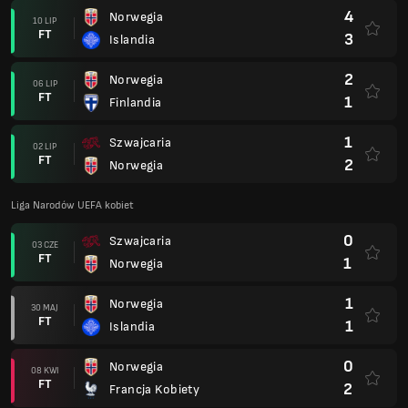
4
Norwegia
10 LIP
FT
3
Islandia
2
Norwegia
06 LIP
FT
1
Finlandia
1
Szwajcaria
02 LIP
FT
2
Norwegia
Liga Narodów UEFA kobiet
0
Szwajcaria
03 CZE
FT
1
Norwegia
1
Norwegia
30 MAJ
FT
1
Islandia
0
Norwegia
08 KWI
FT
2
Francja Kobiety