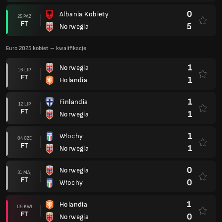
0
Albania Kobiety
25 PAŹ
FT
5
Norwegia
Euro 2025 kobiet – kwalifikacje
1
Norwegia
16 LIP
FT
1
Holandia
1
Finlandia
12 LIP
FT
1
Norwegia
1
Włochy
04 CZE
FT
1
Norwegia
0
Norwegia
31 MAJ
FT
0
Włochy
1
Holandia
09 KWI
FT
0
Norwegia