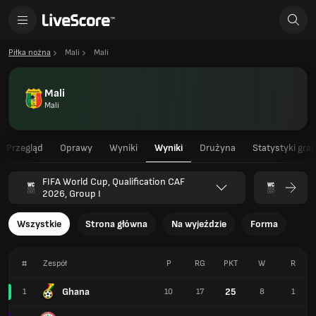
Piłka nożna
Mali
Mali
Mali
Mali
Przegląd
Oprawy
Wyniki
Wyniki
Drużyna
Statystyki gra
FIFA World Cup, Qualification CAF
2026, Group I
Wszystkie
Strona główna
Na wyjeździe
Forma
#
Zespół
P
RG
PKT
W
R
Ghana
25
1
10
17
8
1