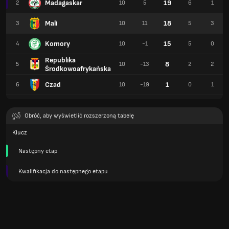
Madagaskar
19
2
10
5
6
1
Mali
18
3
10
11
5
3
Komory
15
4
10
-1
5
0
Republika
8
5
10
-13
2
2
Środkowoafrykańska
Czad
1
6
10
-19
0
1
Obróć, aby wyświetlić rozszerzoną tabelę
Klucz
Następny etap
Kwalifikacja do następnego etapu