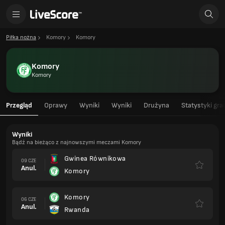
Piłka nożna
Komory
Komory
Komory
Komory
Przegląd
Oprawy
Wyniki
Wyniki
Drużyna
Statystyki gra
Wyniki
Bądź na bieżąco z najnowszymi meczami Komory
Gwinea Równikowa
09 CZE
Anul.
Komory
Komory
06 CZE
Anul.
Rwanda