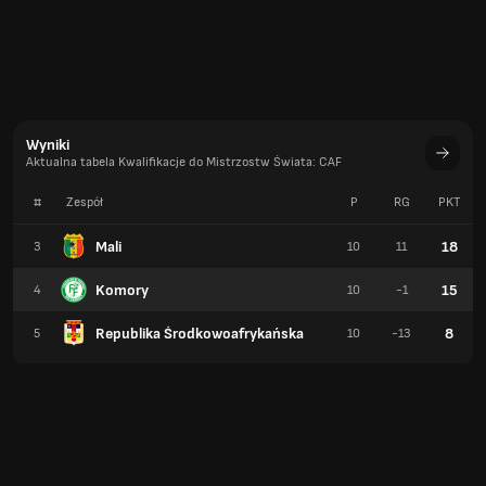
Wyniki
Aktualna tabela Kwalifikacje do Mistrzostw Świata: CAF
#
Zespół
P
RG
PKT
Mali
18
3
10
11
Komory
15
4
10
-1
Republika Środkowoafrykańska
8
5
10
-13