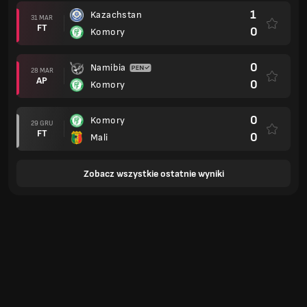
1
Kazachstan
31 MAR
FT
0
Komory
0
Namibia
28 MAR
AP
0
Komory
0
Komory
29 GRU
FT
0
Mali
Zobacz wszystkie ostatnie wyniki