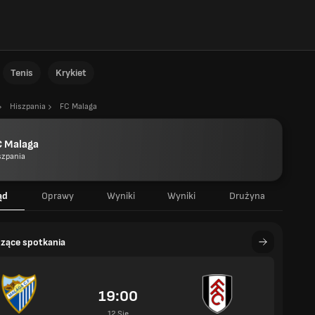
Tenis
Krykiet
Hiszpania
FC Malaga
C Malaga
szpania
ąd
Oprawy
Wyniki
Wyniki
Drużyna
zące spotkania
19:00
12 Sie