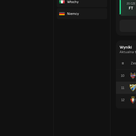
Włochy
20 CZE
FT
Niemcy
Wyniki
Aktualna t
#
Zes
10
11
12