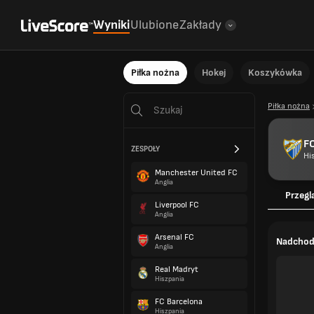
Wyniki
Ulubione
Zakłady
Piłka nożna
Hokej
Koszykówka
Piłka nożna
F
ZESPOŁY
Hi
Manchester United FC
Anglia
Przegl
Liverpool FC
Anglia
Arsenal FC
Nadchod
Anglia
Real Madryt
Hiszpania
FC Barcelona
Hiszpania