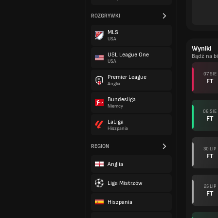
ROZGRYWKI
MLS
USA
Wyniki
USL League One
Bądź na b
USA
07 SIE
Premier League
FT
Anglia
Bundesliga
Niemcy
06 SIE
FT
LaLiga
Hiszpania
REGION
30 LIP
FT
Anglia
Liga Mistrzów
25 LIP
FT
Hiszpania