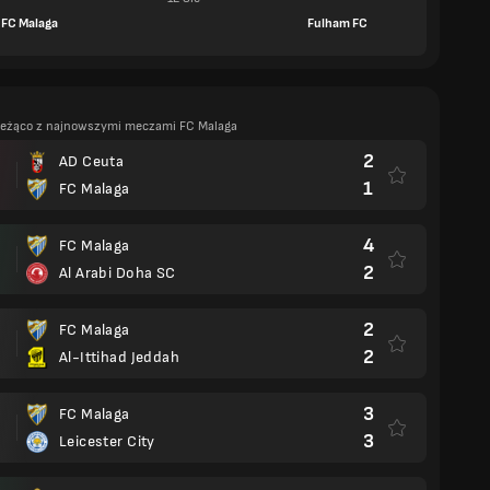
FC Malaga
Fulham FC
ieżąco z najnowszymi meczami FC Malaga
2
AD Ceuta
1
FC Malaga
4
FC Malaga
2
Al Arabi Doha SC
2
FC Malaga
2
Al-Ittihad Jeddah
3
FC Malaga
3
Leicester City