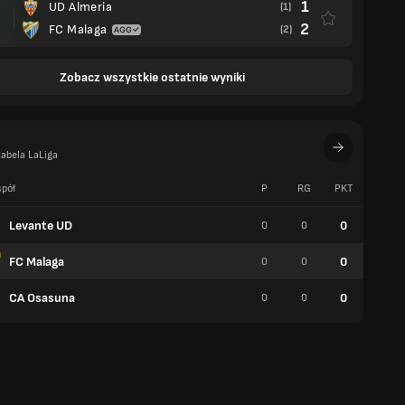
1
UD Almeria
(1)
2
FC Malaga
(2)
Zobacz wszystkie ostatnie wyniki
abela LaLiga
pół
P
RG
PKT
W
Levante UD
0
0
0
0
FC Malaga
0
0
0
0
CA Osasuna
0
0
0
0