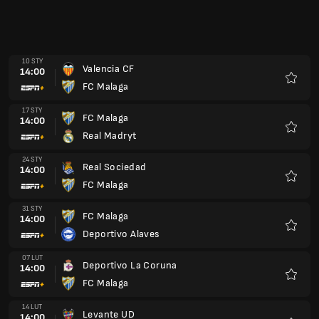
28 LUT
FC Malaga
14:00
Atletico Madryt
Ulubio
07 MAR
Elche CF
14:00
FC Malaga
Ulubio
14 MAR
FC Malaga
14:00
Rayo Vallecano
Ulubio
21 MAR
Villarreal CF
14:00
FC Malaga
Ulubio
04 KWI
FC Malaga
13:00
CA Osasuna
Ulubio
11 KWI
Espanyol Barcelona
13:00
FC Malaga
Ulubio
18 KWI
FC Malaga
13:00