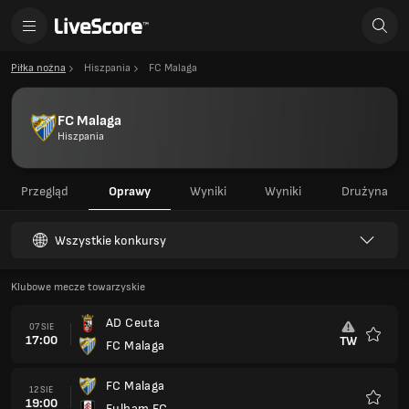
Piłka nożna
Hiszpania
FC Malaga
FC Malaga
Hiszpania
Przegląd
Oprawy
Wyniki
Wyniki
Drużyna
Wszystkie konkursy
Klubowe mecze towarzyskie
AD Ceuta
07 SIE
17:00
TW
FC Malaga
Ulubio
FC Malaga
12 SIE
19:00
Fulham FC