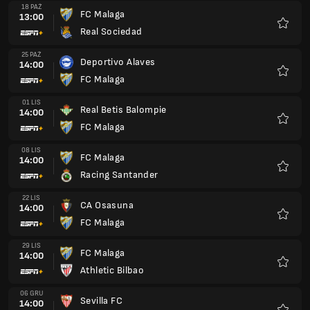
22 LIS
CA Osasuna
14:00
FC Malaga
Ulubio
29 LIS
FC Malaga
14:00
Athletic Bilbao
Ulubio
06 GRU
Sevilla FC
14:00
FC Malaga
Ulubio
13 GRU
FC Malaga
14:00
FC Barcelona
Ulubio
20 GRU
Rayo Vallecano
14:00
FC Malaga
Ulubio
03 STY
FC Malaga
14:00
Elche CF
Ulubio
10 STY
Valencia CF
14:00