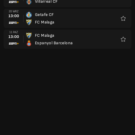
Villarreal CF
Ulubio
20 WRZ
Getafe CF
13:00
FC Malaga
Ulubio
11 PAŹ
FC Malaga
13:00
Espanyol Barcelona
Ulubio
18 PAŹ
FC Malaga
13:00
Real Sociedad
Ulubio
25 PAŹ
Deportivo Alaves
14:00
FC Malaga
Ulubio
01 LIS
Real Betis Balompie
14:00
FC Malaga
Ulubio
08 LIS
FC Malaga
14:00
Racing Santander
Ulubio