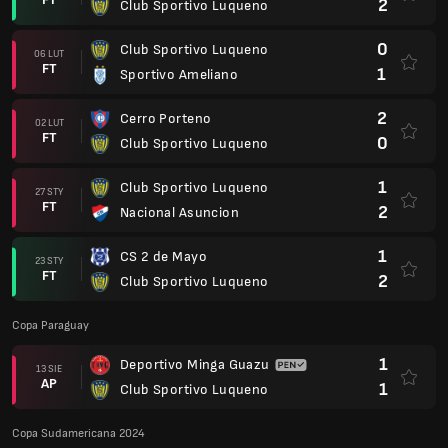
2
Club Sportivo Luqueno
0
Club Sportivo Luqueno
06 LUT
FT
1
Sportivo Ameliano
2
Cerro Porteno
02 LUT
FT
0
Club Sportivo Luqueno
1
Club Sportivo Luqueno
27 STY
FT
2
Nacional Asuncion
1
CS 2 de Mayo
23 STY
FT
2
Club Sportivo Luqueno
Copa Paraguay
1
Deportivo Minga Guazu
13 SIE
AP
1
Club Sportivo Luqueno
Copa Sudamericana 2024