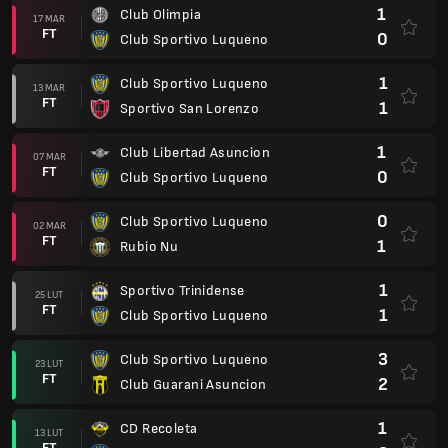
1
Club Olimpia
17 MAR
FT
0
Club Sportivo Luqueno
1
Club Sportivo Luqueno
13 MAR
FT
1
Sportivo San Lorenzo
1
Club Libertad Asuncion
07 MAR
FT
0
Club Sportivo Luqueno
0
Club Sportivo Luqueno
02 MAR
FT
1
Rubio Nu
1
Sportivo Trinidense
25 LUT
FT
1
Club Sportivo Luqueno
3
Club Sportivo Luqueno
23 LUT
FT
2
Club Guarani Asuncion
1
CD Recoleta
13 LUT
FT