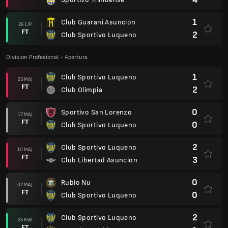
1
Club Guarani Asuncion
26 LIP
FT
2
Club Sportivo Luqueno
Division Profesional - Apertura
1
Club Sportivo Luqueno
23 MAJ
FT
2
Club Olimpia
0
Sportivo San Lorenzo
17 MAJ
FT
0
Club Sportivo Luqueno
2
Club Sportivo Luqueno
10 MAJ
FT
3
Club Libertad Asuncion
0
Rubio Nu
02 MAJ
FT
0
Club Sportivo Luqueno
2
Club Sportivo Luqueno
25 KWI
FT