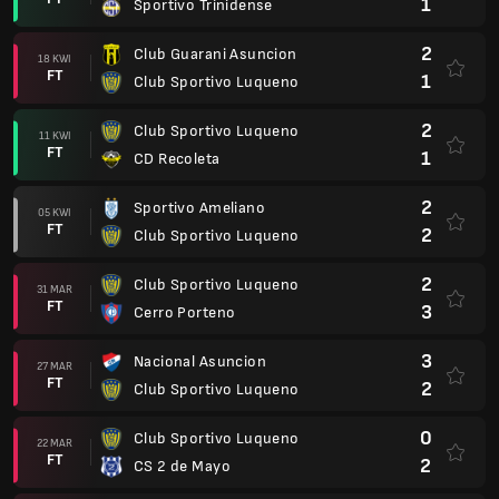
1
Sportivo Trinidense
2
Club Guarani Asuncion
18 KWI
FT
1
Club Sportivo Luqueno
2
Club Sportivo Luqueno
11 KWI
FT
1
CD Recoleta
2
Sportivo Ameliano
05 KWI
FT
2
Club Sportivo Luqueno
2
Club Sportivo Luqueno
31 MAR
FT
3
Cerro Porteno
3
Nacional Asuncion
27 MAR
FT
2
Club Sportivo Luqueno
0
Club Sportivo Luqueno
22 MAR
FT
2
CS 2 de Mayo