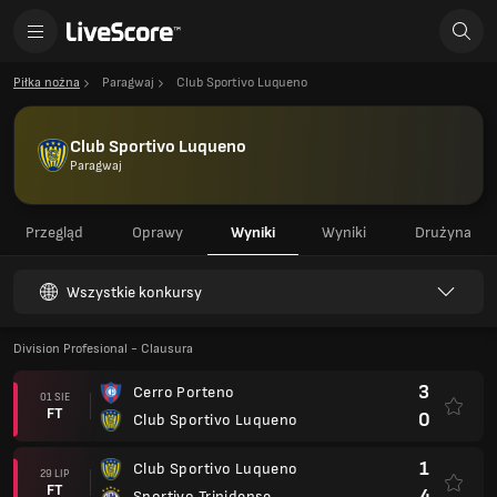
Piłka nożna
Paragwaj
Club Sportivo Luqueno
Club Sportivo Luqueno
Paragwaj
Przegląd
Oprawy
Wyniki
Wyniki
Drużyna
Wszystkie konkursy
Division Profesional - Clausura
3
Cerro Porteno
01 SIE
FT
0
Club Sportivo Luqueno
1
Club Sportivo Luqueno
29 LIP
FT
4
Sportivo Trinidense