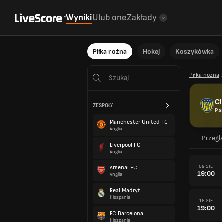
Wyniki
Ulubione
Zakłady
Piłka nożna
Hokej
Koszykówka
Piłka nożna
C
ZESPOŁY
Pa
Manchester United FC
Anglia
Przegl
Liverpool FC
Anglia
09 SIE
Arsenal FC
19:00
Anglia
Real Madryt
Hiszpania
16 SIE
19:00
FC Barcelona
Hiszpania