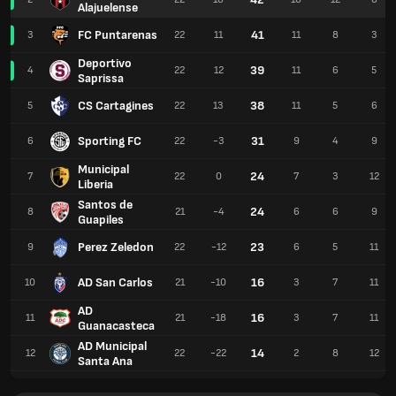
Alajuelense
FC Puntarenas
41
3
22
11
11
8
3
Deportivo
39
4
22
12
11
6
5
Saprissa
CS Cartagines
38
5
22
13
11
5
6
Sporting FC
31
6
22
-3
9
4
9
Municipal
24
7
22
0
7
3
12
Liberia
Santos de
24
8
21
-4
6
6
9
Guapiles
Perez Zeledon
23
9
22
-12
6
5
11
AD San Carlos
16
10
21
-10
3
7
11
AD
16
11
21
-18
3
7
11
Guanacasteca
AD Municipal
14
12
22
-22
2
8
12
Santa Ana