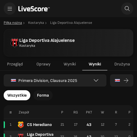
Piłka nożna
Kostaryka
Liga Deportiva Alajuelense
Liga Deportiva Alajuelense
Kostaryka
Przegląd
Oprawy
Wyniki
Wyniki
Drużyna
Primera Division, Clausura 2025
Wszystkie
Forma
#
Zespół
P
RG
PKT
W
R
P
CS Herediano
43
1
21
17
12
7
2
Liga Deportiva
42
2
22
16
10
12
0