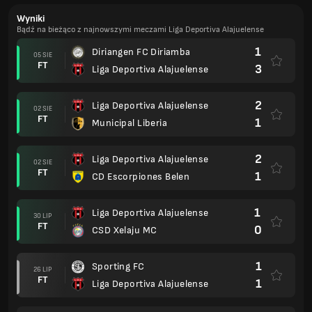
Wyniki
Bądź na bieżąco z najnowszymi meczami Liga Deportiva Alajuelense
1
Diriangen FC Diriamba
05 SIE
FT
3
Liga Deportiva Alajuelense
2
Liga Deportiva Alajuelense
02 SIE
FT
1
Municipal Liberia
2
Liga Deportiva Alajuelense
02 SIE
FT
1
CD Escorpiones Belen
1
Liga Deportiva Alajuelense
30 LIP
FT
0
CSD Xelaju MC
1
Sporting FC
26 LIP
FT
1
Liga Deportiva Alajuelense