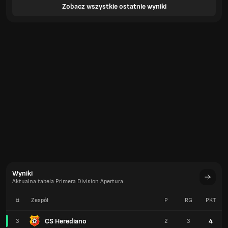
Zobacz wszystkie ostatnie wyniki
Wyniki
Aktualna tabela Primera Division Apertura
#
Zespół
P
RG
PKT
CS Herediano
4
3
2
3