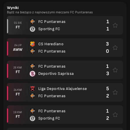
Wyniki
Bądź na bieżąco z najnowszymi meczami FC Puntarenas
1
FC Puntarenas
01 SIE
FT
1
Sporting FC
3
CS Herediano
24 LIP
AWW
0
FC Puntarenas
1
FC Puntarenas
26 KWI
FT
3
Deportivo Saprissa
5
Liga Deportiva Alajuelense
24 KWI
FT
2
FC Puntarenas
1
FC Puntarenas
19 KWI
FT
2
Sporting FC