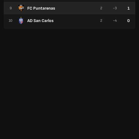
FC Puntarenas
1
9
2
-3
AD San Carlos
0
10
2
-4