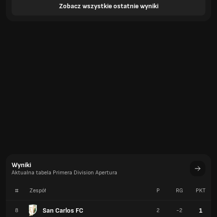
Zobacz wszystkie ostatnie wyniki
Wyniki
Aktualna tabela Primera Division Apertura
#
Zespół
P
RG
PKT
San Carlos FC
1
8
2
-2