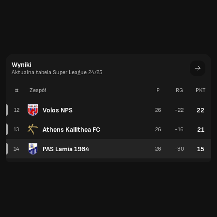
Wyniki
Aktualna tabela Super League 24/25
#
Zespół
P
RG
PKT
Volos NPS
22
12
26
-22
Athens Kallithea FC
21
13
26
-16
PAS Lamia 1964
15
14
26
-30