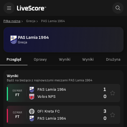
Piłka nożna
Grecja
PAS Lamia 1964
PAS Lamia 1964
Grecja
Przegląd
Oprawy
Wyniki
Wyniki
Drużyna
Wyniki
Bądź na bieżąco z najnowszymi meczami PAS Lamia 1964
1
PAS Lamia 1964
09 MAR
FT
0
Volos NPS
3
OFI Kreta FC
02 MAR
FT
0
PAS Lamia 1964