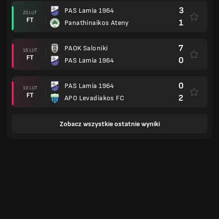
3
PAS Lamia 1964
23 LUT
FT
1
Panathinaikos Ateny
7
PAOK Saloniki
16 LUT
FT
0
PAS Lamia 1964
0
PAS Lamia 1964
10 LUT
FT
2
APO Levadiakos FC
Zobacz wszystkie ostatnie wyniki