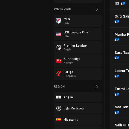
#3
ROZGRYWKI
Outi Sal
MLS
USA
USL League One
Marika 
USA
Premier League
Anglia
Sara Ta
Bundesliga
Niemcy
Leena T
LaLiga
Hiszpania
REGION
Emmi La
Anglia
Nea Ten
Liga Mistrzów
Hiszpania
Nelli Hu