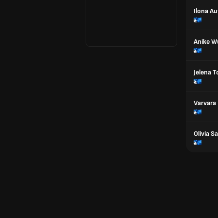
Ilona A
Anike W
Jelena 
Varvara
Olivia Sa