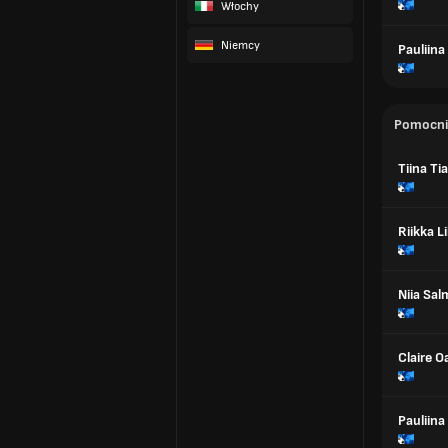
Włochy
Niemcy
Pauliina
Pomocni
Tiina Ti
Riikka Li
Niia Sal
Claire O
Pauliina