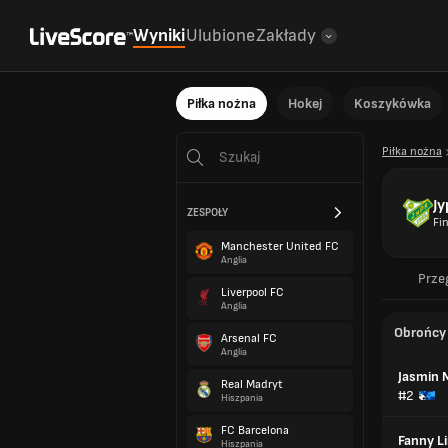
Wyniki
Ulubione
Zakłady
Piłka nożna
Hokej
Koszykówka
Piłka nożna
Jy
ZESPOŁY
Fi
Manchester United FC
Anglia
Prze
Liverpool FC
Anglia
Obrońcy
Arsenal FC
Anglia
Jasmin 
Real Madryt
#2
Hiszpania
FC Barcelona
Fanny L
Hiszpania