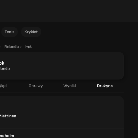
Tenis
Krykiet
Finlandia
Jypk
pk
nlandia
gląd
Oprawy
Wyniki
Drużyna
Miettinen
indholm