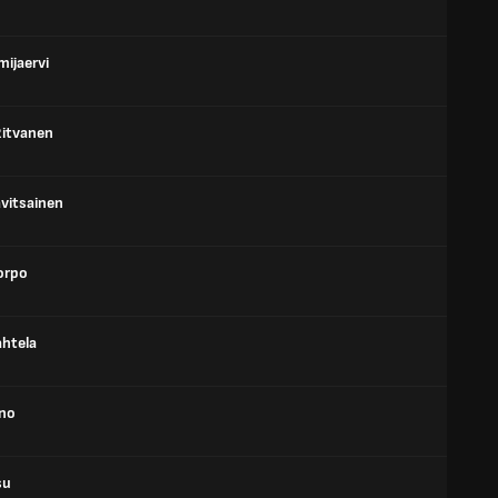
mijaervi
Ritvanen
avitsainen
orpo
htela
no
su