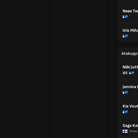
Neea Tae
Iiris Mih
Atakując
Niiki Jut
#8
Jannica
Kia Vout
Saga Ka
Finlan