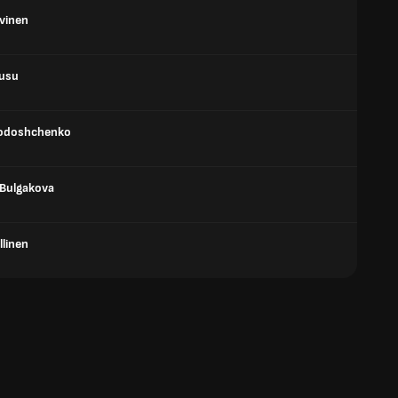
uvinen
usu
Todoshchenko
 Bulgakova
llinen