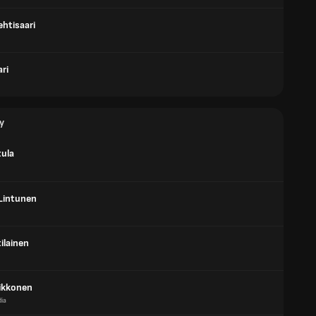
htisaari
ari
y
tula
 Lintunen
ilainen
ikkonen
dia