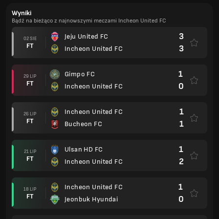
Wyniki
Bądź na bieżąco z najnowszymi meczami Incheon United FC
3
Jeju United FC
02 SIE
FT
3
Incheon United FC
1
Gimpo FC
29 LIP
FT
0
Incheon United FC
1
Incheon United FC
26 LIP
FT
1
Bucheon FC
1
Ulsan HD FC
21 LIP
FT
2
Incheon United FC
1
Incheon United FC
18 LIP
FT
0
Jeonbuk Hyundai