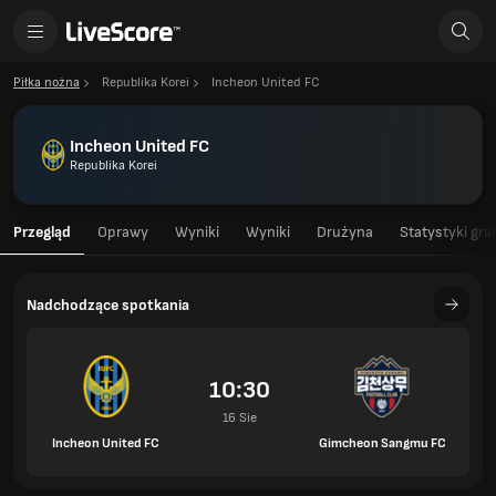
Piłka nożna
Republika Korei
Incheon United FC
Incheon United FC
Republika Korei
Przegląd
Oprawy
Wyniki
Wyniki
Drużyna
Statystyki gra
Nadchodzące spotkania
10:30
16 Sie
Incheon United FC
Gimcheon Sangmu FC