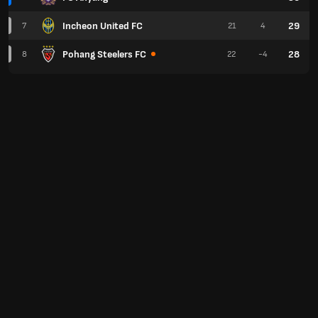
Incheon United FC
29
7
21
4
Pohang Steelers FC
28
8
22
-4