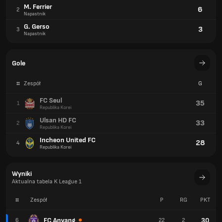
M. Ferrier
6
2
Napastnik
G. Gerso
3
3
Napastnik
Gole
#
Zespół
G
FC Seul
35
1
Republika Korei
Ulsan HD FC
33
2
Republika Korei
Incheon United FC
28
4
Republika Korei
Wyniki
Aktualna tabela K League 1
#
Zespół
P
RG
PKT
FC Anyang
30
6
22
2