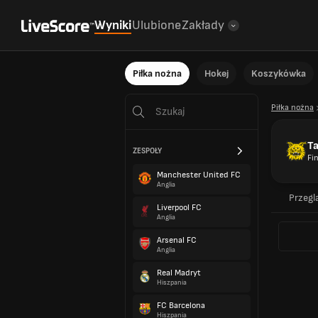
Wyniki
Ulubione
Zakłady
Piłka nożna
Hokej
Koszykówka
Piłka nożna
Ta
ZESPOŁY
Fi
Manchester United FC
Anglia
Przegl
Liverpool FC
Anglia
Arsenal FC
Anglia
Real Madryt
Hiszpania
FC Barcelona
Hiszpania