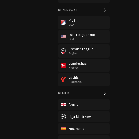
ROZGRYWKI
MLS
USA
USL League One
USA
Premier League
Anglia
Bundesliga
Niemcy
LaLiga
Hiszpania
REGION
Anglia
Liga Mistrzów
Hiszpania