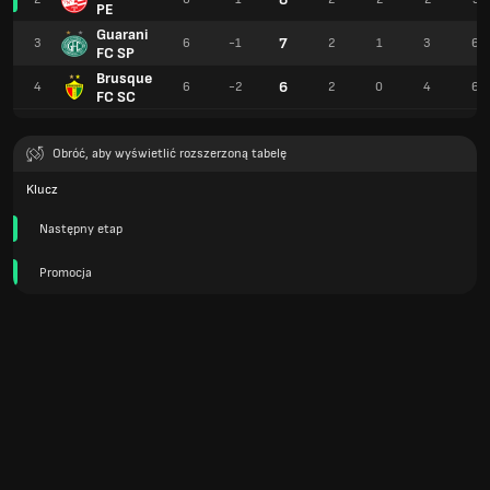
PE
Guarani
7
3
6
-1
2
1
3
6
FC SP
Brusque
6
4
6
-2
2
0
4
6
FC SC
Obróć, aby wyświetlić rozszerzoną tabelę
Klucz
Następny etap
Promocja