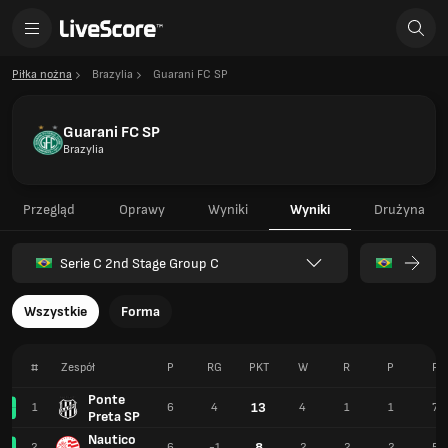
Piłka nożna
Brazylia
Guarani FC SP
Guarani FC SP
Brazylia
Przegląd
Oprawy
Wyniki
Wyniki
Drużyna
Serie C 2nd Stage Group C
Wszystkie
Forma
#
Zespół
P
RG
PKT
W
R
P
F
Ponte
13
1
6
4
4
1
1
7
Preta SP
Nautico
8
2
6
-1
2
2
2
5