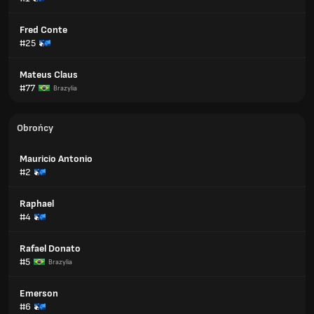
Fred Conte
#25
Mateus Claus
#77
Brazylia
Obrońcy
Mauricio Antonio
#2
Raphael
#4
Rafael Donato
#5
Brazylia
Emerson
#6