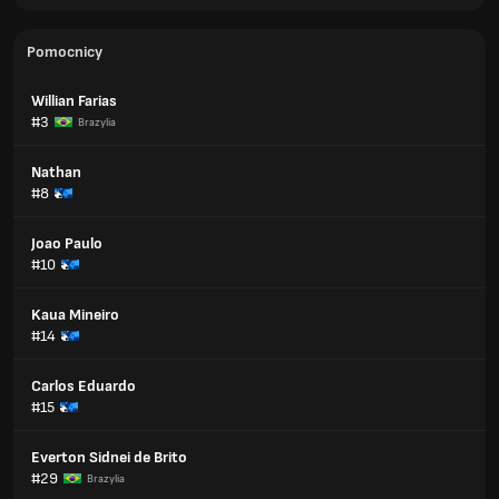
Pomocnicy
Willian Farias
#3
Brazylia
Nathan
#8
Joao Paulo
#10
Kaua Mineiro
#14
Carlos Eduardo
#15
Everton Sidnei de Brito
#29
Brazylia