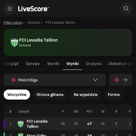
Piłka nożna
Estonia
FCI Levadia Tallinn
FCI Levadia Tallinn
Estonia
Przegląd
Oprawy
Wyniki
Wyniki
Drużyna
Statystyki gra
Meistriliiga
Wszystkie
Strona główna
Na wyjeździe
Forma
#
Zespół
P
RG
PKT
W
R
P
FCI Levadia
47
1
20
33
14
5
1
Tallinn
Flora Tallin
39
2
20
19
13
0
7