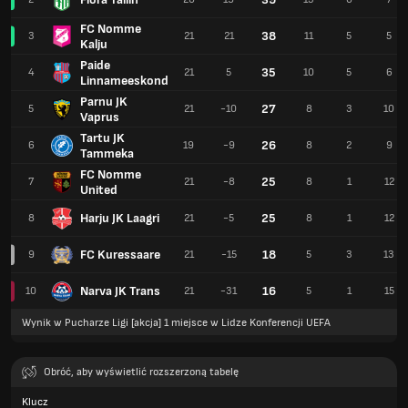
FC Nomme
38
3
21
21
11
5
5
Kalju
Paide
35
4
21
5
10
5
6
Linnameeskond
Parnu JK
27
5
21
-10
8
3
10
Vaprus
Tartu JK
26
6
19
-9
8
2
9
Tammeka
FC Nomme
25
7
21
-8
8
1
12
United
Harju JK Laagri
25
8
21
-5
8
1
12
FC Kuressaare
18
9
21
-15
5
3
13
Narva JK Trans
16
10
21
-31
5
1
15
Wynik w Pucharze Ligi [akcja] 1 miejsce w Lidze Konferencji UEFA
Obróć, aby wyświetlić rozszerzoną tabelę
Klucz