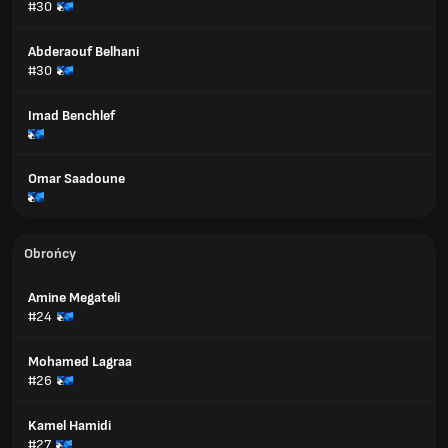
#30
Abderaouf Belhani
#30
Imad Benchlef
Omar Saadoune
Obrońcy
Amine Megateli
#24
Mohamed Lagraa
#26
Kamel Hamidi
#27