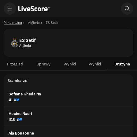
Piłka nożna
Algieria
ES Setif
ES Setif
Algieria
Przegląd
Oprawy
Wyniki
Wyniki
Drużyna
Bramkarze
Sofiane Khedairia
#1
Hocine Nasri
#16
Ala Bouaoune