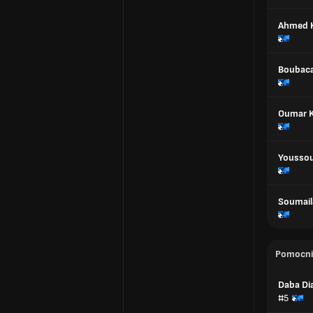
Ahmed 
Boubaca
Oumar 
Youssou
Soumail
Pomocni
Daba Di
#5