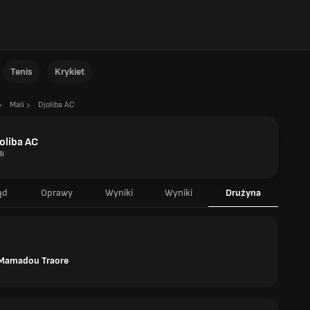
Tenis
Krykiet
Mali
Djoliba AC
oliba AC
li
ąd
Oprawy
Wyniki
Wyniki
Drużyna
Mamadou Traore