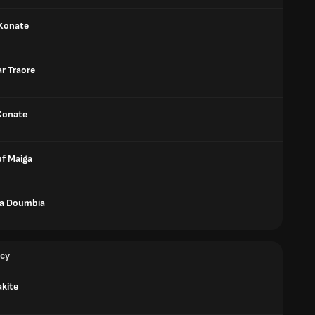
Konate
r Traore
Konate
f Maiga
a Doumbia
cy
akite