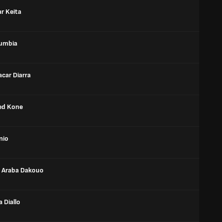
r Keita
umbia
car Diarra
d Kone
nio
 Araba Dakouo
 Diallo