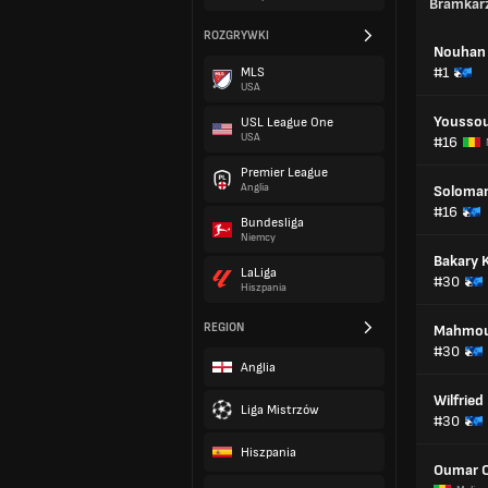
Bramkar
ROZGRYWKI
Nouhan
#1
MLS
USA
Youssou
USL League One
USA
#16
Premier League
Anglia
Soloman
#16
Bundesliga
Niemcy
Bakary
LaLiga
#30
Hiszpania
REGION
Mahmou
#30
Anglia
Wilfried
Liga Mistrzów
#30
Hiszpania
Oumar C