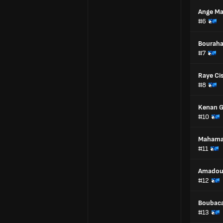
Ange M
#6
Bouraha
#7
Raye Ci
#8
Kenan G
#10
Mahama
#11
Amadou
#12
Boubaca
#13