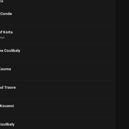
ze
 Conde
f Koita
Mali
e Coulibaly
 Kouma
d Traore
 Kouassi
oulibaly