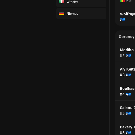
Mali
Włochy
Niemcy
Wolfrig
Obrońcy
Modibo
#2
Aly Keit
#3
Boulkas
#4
Saibou 
#5
Bakary 
#5