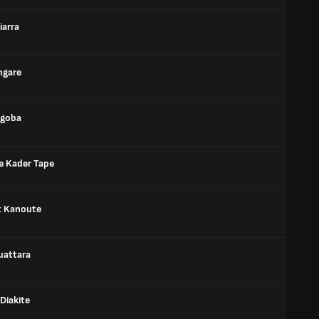
iarra
ngare
ogoba
ge Kader Tape
t Kanoute
uattara
Diakite