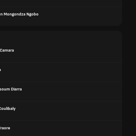
on Mongondza Ngobo
 Camara
a
soum Diarra
Coulibaly
Traore