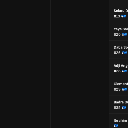
Sekou D
#18
Yaya Sa
#20
Daba S
#26
Adji An
#28
Clemen
#29
Badra O
#35
Ibrahim 