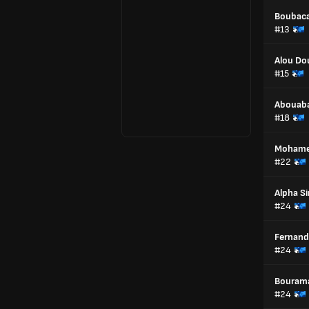
Boubaca
#13
Alou Do
#15
Abouaba
#18
Mohame
#22
Alpha Si
#24
Fernand
#24
Bourama
#24