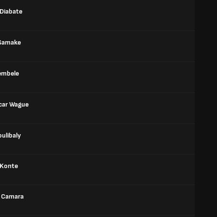
Diabate
Samake
embele
car Wague
oulibaly
 Konte
 Camara