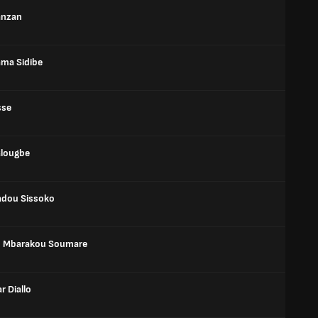
anzan
ma Sidibe
sse
lougbe
dou Sissoko
 Mbarakou Soumare
r Diallo