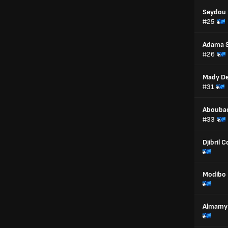
Seydou 
#25
Adama 
#26
Mady D
#31
Abouba
#33
Djibril C
Modibo
Almamy