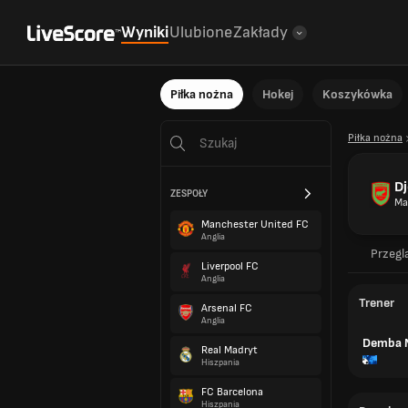
Wyniki
Ulubione
Zakłady
Piłka nożna
Hokej
Koszykówka
Piłka nożna
Dj
ZESPOŁY
Ma
Manchester United FC
Anglia
Przegl
Liverpool FC
Anglia
Trener
Arsenal FC
Anglia
Demba 
Real Madryt
Hiszpania
FC Barcelona
Hiszpania