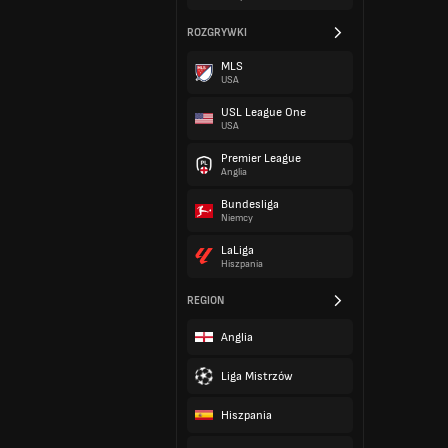
ROZGRYWKI
MLS
USA
USL League One
USA
Premier League
Anglia
Bundesliga
Niemcy
LaLiga
Hiszpania
REGION
Anglia
Liga Mistrzów
Hiszpania