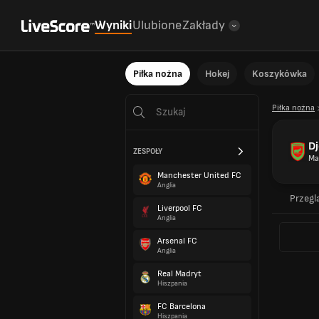
Wyniki
Ulubione
Zakłady
Piłka nożna
Hokej
Koszykówka
Piłka nożna
Dj
ZESPOŁY
Ma
Manchester United FC
Anglia
Przegl
Liverpool FC
Anglia
Arsenal FC
Anglia
Real Madryt
Hiszpania
FC Barcelona
Hiszpania