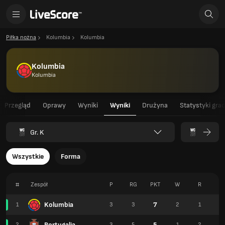
Piłka nożna
Kolumbia
Kolumbia
Kolumbia
Kolumbia
Przegląd
Oprawy
Wyniki
Wyniki
Drużyna
Statystyki gra
Gr. K
Wszystkie
Forma
#
Zespół
P
RG
PKT
W
R
P
Kolumbia
7
1
3
3
2
1
0
Portugalia
5
2
3
5
1
2
0