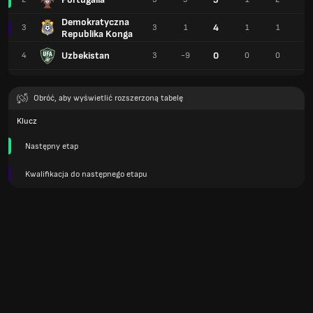
Demokratyczna
4
3
3
1
1
1
1
Republika Konga
Uzbekistan
0
4
3
-9
0
0
3
Obróć, aby wyświetlić rozszerzoną tabelę
Klucz
Następny etap
Kwalifikacja do następnego etapu