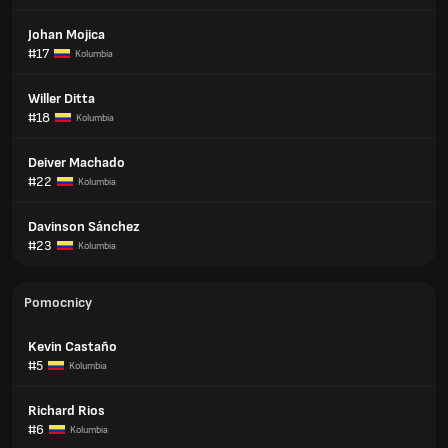
Johan Mojica
#17
Kolumbia
Willer Ditta
#18
Kolumbia
Deiver Machado
#22
Kolumbia
Davinson Sánchez
#23
Kolumbia
Pomocnicy
Kevin Castaño
#5
Kolumbia
Richard Rios
#6
Kolumbia