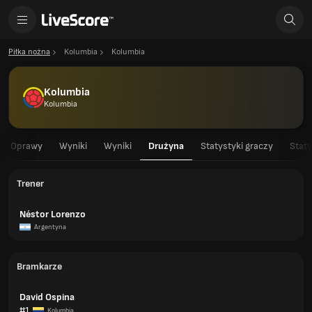
Piłka nożna
Kolumbia
Kolumbia
Kolumbia
Kolumbia
Oprawy
Wyniki
Wyniki
Drużyna
Statystyki graczy
Staty
Trener
Néstor Lorenzo
Argentyna
Bramkarze
David Ospina
#1
Kolumbia