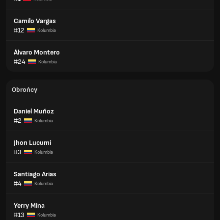
Camilo Vargas
#12
Kolumbia
Álvaro Montero
#24
Kolumbia
Obrońcy
Daniel Muñoz
#2
Kolumbia
Jhon Lucumí
#3
Kolumbia
Santiago Arias
#4
Kolumbia
Yerry Mina
#13
Kolumbia