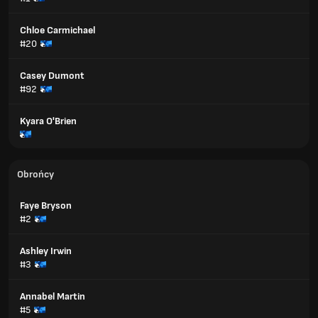
Chloe Carmichael
#20
Casey Dumont
#92
Kyara O'Brien
Obrońcy
Faye Bryson
#2
Ashley Irwin
#3
Annabel Martin
#5