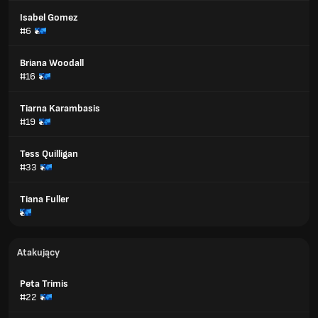
Isabel Gomez
#6
Briana Woodall
#16
Tiarna Karambasis
#19
Tess Quilligan
#33
Tiana Fuller
Atakujący
Peta Trimis
#22