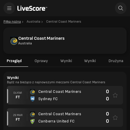
Piłka nożna
Australia
Central Coast Mariners
Central Coast Mariners
Australia
Przegląd
Oprawy
Wyniki
Wyniki
Drużyna
Wyniki
Bądź na bieżąco z najnowszymi meczami Central Coast Mariners
0
Central Coast Mariners
04 KWI
FT
0
Sydney FC
0
Central Coast Mariners
29 MAR
FT
0
Canberra United FC