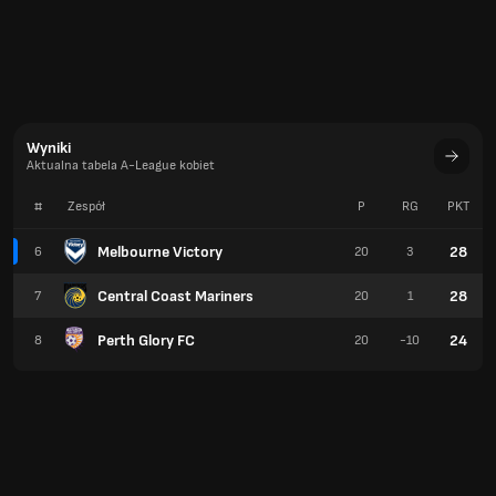
Wyniki
Aktualna tabela A-League kobiet
#
Zespół
P
RG
PKT
Melbourne Victory
28
6
20
3
Central Coast Mariners
28
7
20
1
Perth Glory FC
24
8
20
-10