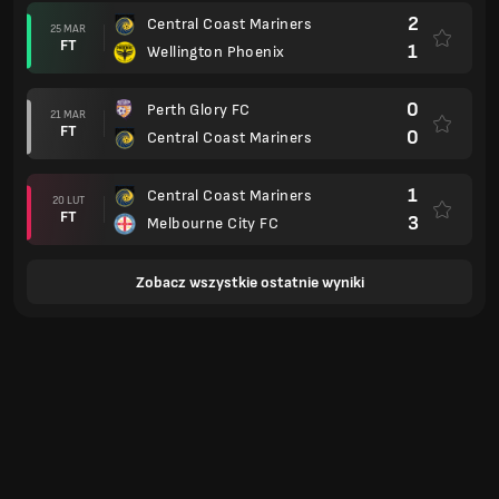
2
Central Coast Mariners
25 MAR
FT
1
Wellington Phoenix
0
Perth Glory FC
21 MAR
FT
0
Central Coast Mariners
1
Central Coast Mariners
20 LUT
FT
3
Melbourne City FC
Zobacz wszystkie ostatnie wyniki