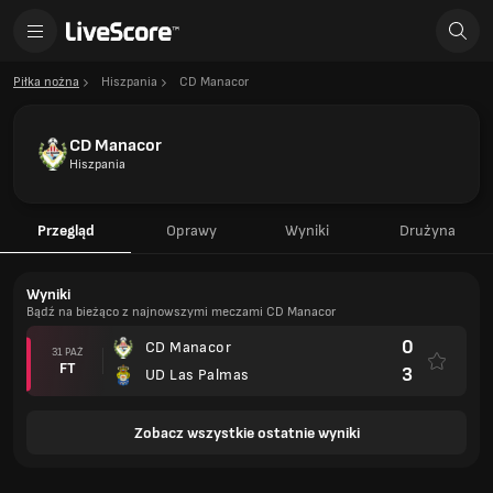
Piłka nożna
Hiszpania
CD Manacor
CD Manacor
Hiszpania
Przegląd
Oprawy
Wyniki
Drużyna
Wyniki
Bądź na bieżąco z najnowszymi meczami CD Manacor
0
CD Manacor
31 PAŹ
FT
3
UD Las Palmas
Zobacz wszystkie ostatnie wyniki