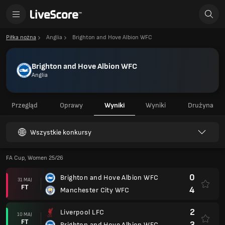
Piłka nożna
Anglia
Brighton and Hove Albion WFC
Brighton and Hove Albion WFC
Anglia
Przegląd
Oprawy
Wyniki
Wyniki
Drużyna
Wszystkie konkursy
FA Cup, Women 25/26
0
Brighton and Hove Albion WFC
31 MAJ
FT
4
Manchester City WFC
2
Liverpool LFC
10 MAJ
FT
3
Brighton and Hove Albion WFC