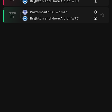
1
Brighton and Hove Albion WFC
0
Portsmouth FC Women
24 WRZ
FT
2
Brighton and Hove Albion WFC