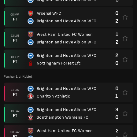
0
Arsenal WFC
05 KWI
FT
2
Brighton and Hove Albion WFC
1
West Ham United FC Women
22 LUT
FT
2
Brighton and Hove Albion WFC
2
Brighton and Hove Albion WFC
18 STY
FT
0
Nottingham Forest Lfc
Puchar Ligi Kobiet
0
Brighton and Hove Albion WFC
12 LIS
FT
1
Charlton Athletic
3
Brighton and Hove Albion WFC
19 PAŹ
FT
0
Southampton Womens FC
2
West Ham United FC Women
08 PAŹ
FT