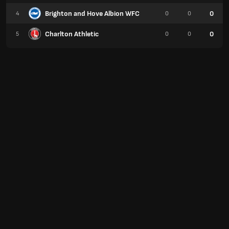
Brighton and Hove Albion WFC
0
4
0
0
Charlton Athletic
0
5
0
0