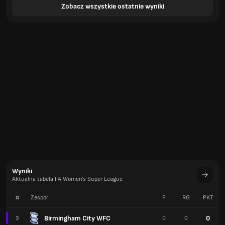
Zobacz wszystkie ostatnie wyniki
Wyniki
Aktualna tabela FA Women's Super League
#
Zespół
P
RG
PKT
Birmingham City WFC
0
3
0
0