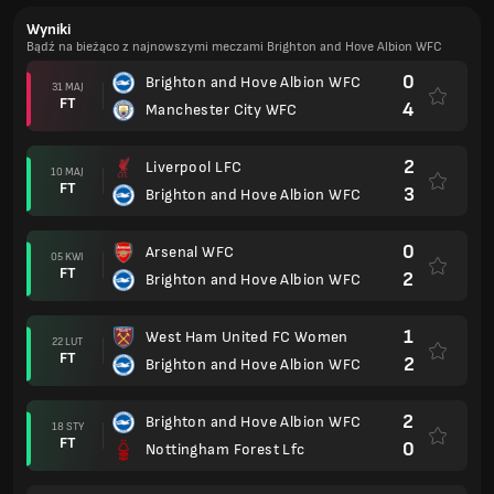
Wyniki
Bądź na bieżąco z najnowszymi meczami Brighton and Hove Albion WFC
0
Brighton and Hove Albion WFC
31 MAJ
FT
4
Manchester City WFC
2
Liverpool LFC
10 MAJ
FT
3
Brighton and Hove Albion WFC
0
Arsenal WFC
05 KWI
FT
2
Brighton and Hove Albion WFC
1
West Ham United FC Women
22 LUT
FT
2
Brighton and Hove Albion WFC
2
Brighton and Hove Albion WFC
18 STY
FT
0
Nottingham Forest Lfc