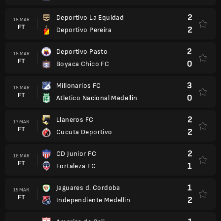
2
Deportivo La Equidad
18 MAR
FT
2
Deportivo Pereira
2
Deportivo Pasto
18 MAR
FT
0
Boyaca Chico FC
3
Millonarios FC
18 MAR
FT
0
Atletico Nacional Medellin
2
Llaneros FC
17 MAR
FT
2
Cucuta Deportivo
2
CD Junior FC
16 MAR
FT
1
Fortaleza FC
1
Jaguares d. Cordoba
15 MAR
FT
2
Independiente Medellin