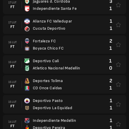
3
Jaguares d. Cordoba
17 LUT
FT
1
Independiente Santa Fe
1
Alianza FC Valledupar
17 LUT
FT
1
Cucuta Deportivo
2
Fortaleza FC
16 LUT
FT
1
Boyaca Chico FC
1
Deportivo Cali
15 LUT
FT
0
Atletico Nacional Medellin
2
Deportes Tolima
15 LUT
FT
1
CD Once Caldas
1
Deportivo Pasto
15 LUT
FT
1
Deportivo La Equidad
1
Independiente Medellin
14 LUT
FT
1
Deportivo Pereira