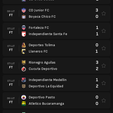
3
CD Junior FC
08 LUT
FT
0
Boyaca Chico FC
1
Fortaleza FC
07 LUT
FT
1
Independiente Santa Fe
0
Deportes Tolima
07 LUT
FT
1
Llaneros FC
3
Rionegro Aguilas
07 LUT
FT
2
Cucuta Deportivo
1
Independiente Medellin
07 LUT
FT
2
Deportivo La Equidad
0
Deportivo Pasto
06 LUT
FT
0
Atletico Bucaramanga