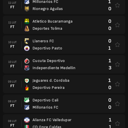
1
Millonarios FC
11 LUT
FT
0
Rionegro Aguilas
0
Atletico Bucaramanga
11 LUT
FT
0
Deportes Tolima
0
Llaneros FC
10 LUT
FT
1
Deportivo Pasto
1
Cucuta Deportivo
10 LUT
FT
3
Independiente Medellin
1
Jaguares d. Cordoba
09 LUT
FT
0
Deportivo Pereira
0
Deportivo Cali
08 LUT
FT
0
Millonarios FC
1
Alianza FC Valledupar
08 LUT
FT
1
CD Once Caldas