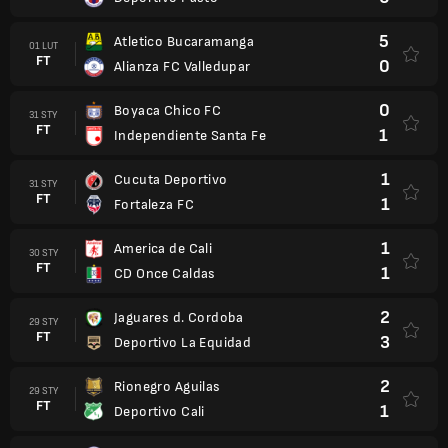
5
Atletico Bucaramanga
01 LUT
FT
0
Alianza FC Valledupar
0
Boyaca Chico FC
31 STY
FT
1
Independiente Santa Fe
1
Cucuta Deportivo
31 STY
FT
1
Fortaleza FC
1
America de Cali
30 STY
FT
1
CD Once Caldas
2
Jaguares d. Cordoba
29 STY
FT
3
Deportivo La Equidad
2
Rionegro Aguilas
29 STY
FT
1
Deportivo Cali