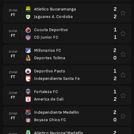
2
Atletico Bucaramanga
25 KWI
FT
2
Jaguares d. Cordoba
1
Cucuta Deportivo
24 KWI
FT
1
CD Junior FC
2
Millonarios FC
24 KWI
FT
0
Deportes Tolima
1
Deportivo Pasto
23 KWI
FT
2
Independiente Santa Fe
1
Fortaleza FC
23 KWI
FT
2
America de Cali
2
Independiente Medellin
22 KWI
FT
0
Boyaca Chico FC
2
Atletico Nacional Medellin