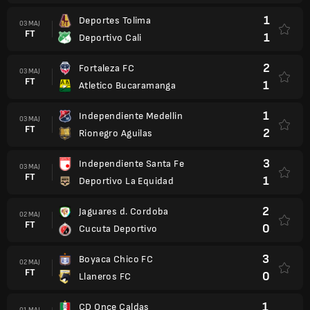
1
Deportes Tolima
03 MAJ
FT
1
Deportivo Cali
2
Fortaleza FC
03 MAJ
FT
1
Atletico Bucaramanga
1
Independiente Medellin
03 MAJ
FT
2
Rionegro Aguilas
3
Independiente Santa Fe
03 MAJ
FT
1
Deportivo La Equidad
2
Jaguares d. Cordoba
02 MAJ
FT
0
Cucuta Deportivo
3
Boyaca Chico FC
02 MAJ
FT
0
Llaneros FC
1
CD Once Caldas
01 MAJ