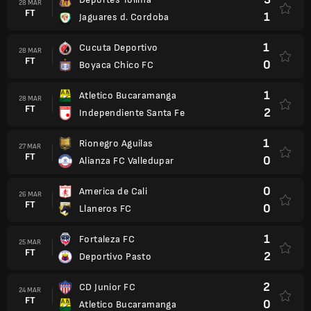
28 MAR
FT
1
Jaguares d. Cordoba
1
Cucuta Deportivo
28 MAR
FT
0
Boyaca Chico FC
1
Atletico Bucaramanga
28 MAR
FT
2
Independiente Santa Fe
1
Rionegro Aguilas
27 MAR
FT
0
Alianza FC Valledupar
0
America de Cali
26 MAR
FT
0
Llaneros FC
1
Fortaleza FC
25 MAR
FT
2
Deportivo Pasto
2
CD Junior FC
24 MAR
FT
0
Atletico Bucaramanga