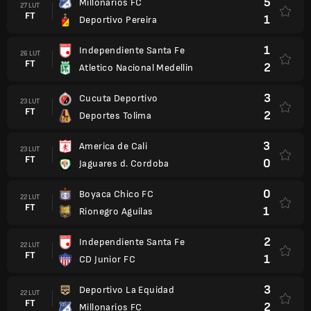
5
Millonarios FC
27 LUT
FT
1
Deportivo Pereira
1
Independiente Santa Fe
26 LUT
FT
2
Atletico Nacional Medellin
3
Cucuta Deportivo
23 LUT
FT
2
Deportes Tolima
3
America de Cali
23 LUT
FT
0
Jaguares d. Cordoba
0
Boyaca Chico FC
22 LUT
FT
1
Rionegro Aguilas
2
Independiente Santa Fe
22 LUT
FT
1
CD Junior FC
3
Deportivo La Equidad
22 LUT
FT
2
Millonarios FC