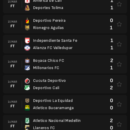
1
America de Cali
15 MAR
FT
1
Deportes Tolima
0
Deportivo Pereira
15 MAR
FT
1
Rionegro Aguilas
1
Independiente Santa Fe
15 MAR
FT
1
Alianza FC Valledupar
2
Boyaca Chico FC
14 MAR
FT
1
Millonarios FC
0
Cucuta Deportivo
14 MAR
FT
2
Deportivo Cali
0
Deportivo La Equidad
14 MAR
FT
0
Atletico Bucaramanga
2
Atletico Nacional Medellin
14 MAR
FT
0
Llaneros FC