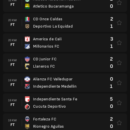
21 KWI
FT
0
Atletico Bucaramanga
2
CD Once Caldas
20 KWI
FT
1
Deportivo La Equidad
3
America de Cali
20 KWI
FT
1
Millonarios FC
2
CD Junior FC
19 KWI
FT
0
Llaneros FC
0
Alianza FC Valledupar
19 KWI
FT
1
Independiente Medellin
5
Independiente Santa Fe
19 KWI
FT
0
Cucuta Deportivo
2
Fortaleza FC
19 KWI
FT
0
Rionegro Aguilas