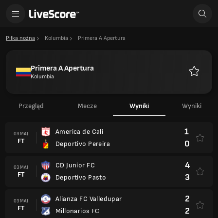
Piłka nożna
Kolumbia
Primera A Apertura
Primera A Apertura
Kolumbia
Ulubione
Przegląd
Mecze
Wyniki
Wyniki
1
America de Cali
03 MAJ
FT
0
Deportivo Pereira
4
CD Junior FC
03 MAJ
FT
3
Deportivo Pasto
2
Alianza FC Valledupar
03 MAJ
FT
2
Millonarios FC