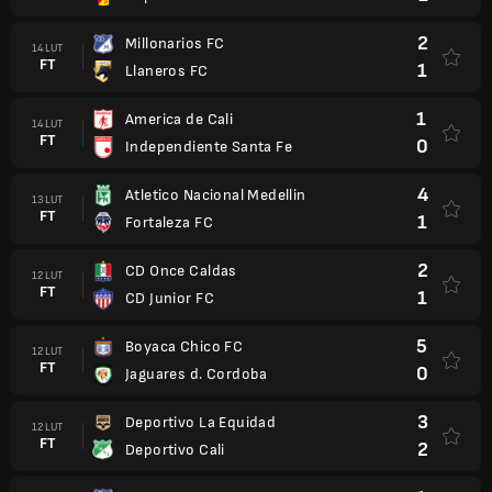
2
Millonarios FC
14 LUT
FT
1
Llaneros FC
1
America de Cali
14 LUT
FT
0
Independiente Santa Fe
4
Atletico Nacional Medellin
13 LUT
FT
1
Fortaleza FC
2
CD Once Caldas
12 LUT
FT
1
CD Junior FC
5
Boyaca Chico FC
12 LUT
FT
0
Jaguares d. Cordoba
3
Deportivo La Equidad
12 LUT
FT
2
Deportivo Cali