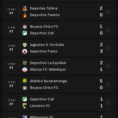
2
Deportes Tolima
18 KWI
FT
0
Deportivo Pereira
1
Boyaca Chico FC
17 KWI
FT
0
Deportivo Cali
2
Jaguares d. Cordoba
17 KWI
FT
3
Deportivo Pasto
2
Deportivo La Equidad
13 KWI
FT
1
Alianza FC Valledupar
5
Atletico Bucaramanga
12 KWI
FT
0
Boyaca Chico FC
1
Deportivo Cali
12 KWI
FT
1
Llaneros FC
1
Millonarios FC