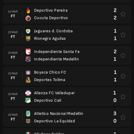
2
Deportivo Pereira
24 MAR
FT
2
Cucuta Deportivo
1
Jaguares d. Cordoba
23 MAR
FT
1
Rionegro Aguilas
2
Independiente Santa Fe
23 MAR
FT
1
Independiente Medellin
1
Boyaca Chico FC
23 MAR
FT
1
Deportes Tolima
1
Alianza FC Valledupar
22 MAR
FT
0
Deportivo Cali
3
Atletico Nacional Medellin
22 MAR
FT
0
Deportivo La Equidad