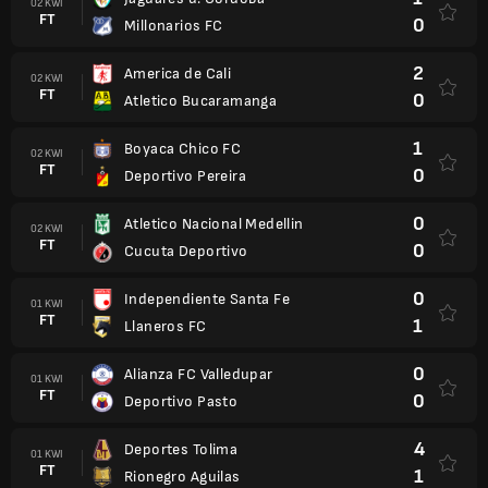
02 KWI
FT
0
Millonarios FC
2
America de Cali
02 KWI
FT
0
Atletico Bucaramanga
1
Boyaca Chico FC
02 KWI
FT
0
Deportivo Pereira
0
Atletico Nacional Medellin
02 KWI
FT
0
Cucuta Deportivo
0
Independiente Santa Fe
01 KWI
FT
1
Llaneros FC
0
Alianza FC Valledupar
01 KWI
FT
0
Deportivo Pasto
4
Deportes Tolima
01 KWI
FT
1
Rionegro Aguilas