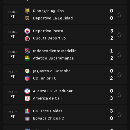
0
Rionegro Aguilas
01 MAR
FT
0
Deportivo La Equidad
3
Deportivo Pasto
01 MAR
FT
2
Cucuta Deportivo
1
Independiente Medellin
01 MAR
FT
2
Atletico Bucaramanga
0
Jaguares d. Cordoba
28 LUT
FT
2
CD Junior FC
0
Alianza FC Valledupar
28 LUT
FT
3
America de Cali
3
CD Once Caldas
28 LUT
FT
0
Boyaca Chico FC