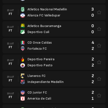
3
Atletico Nacional Medellin
21 LUT
FT
0
Alianza FC Valledupar
0
Atletico Bucaramanga
21 LUT
FT
0
Deportivo Cali
4
CD Once Caldas
21 LUT
FT
2
Fortaleza FC
2
Deportivo Pereira
21 LUT
FT
2
Deportivo Pasto
2
Llaneros FC
20 LUT
FT
2
Independiente Medellin
2
CD Junior FC
19 LUT
FT
1
America de Cali