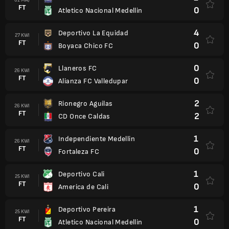
FT
0
Atletico Nacional Medellin
4
Deportivo La Equidad
27 KWI
FT
0
Boyaca Chico FC
0
Llaneros FC
26 KWI
FT
0
Alianza FC Valledupar
2
Rionegro Aguilas
26 KWI
FT
2
CD Once Caldas
1
Independiente Medellin
26 KWI
FT
0
Fortaleza FC
1
Deportivo Cali
25 KWI
FT
0
America de Cali
1
Deportivo Pereira
25 KWI
FT
0
Atletico Nacional Medellin