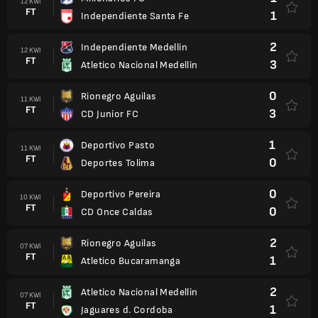
12 KWI
FT
1
Independiente Santa Fe
2
Independiente Medellin
12 KWI
FT
3
Atletico Nacional Medellin
0
Rionegro Aguilas
11 KWI
FT
3
CD Junior FC
1
Deportivo Pasto
11 KWI
FT
0
Deportes Tolima
0
Deportivo Pereira
10 KWI
FT
0
CD Once Caldas
2
Rionegro Aguilas
07 KWI
FT
1
Atletico Bucaramanga
2
Atletico Nacional Medellin
07 KWI
FT
1
Jaguares d. Cordoba