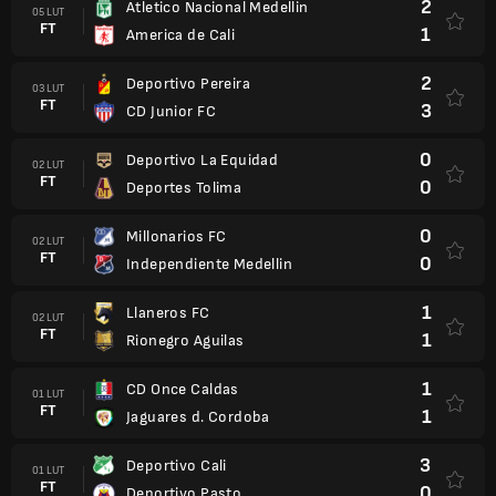
2
Atletico Nacional Medellin
05 LUT
FT
1
America de Cali
2
Deportivo Pereira
03 LUT
FT
3
CD Junior FC
0
Deportivo La Equidad
02 LUT
FT
0
Deportes Tolima
0
Millonarios FC
02 LUT
FT
0
Independiente Medellin
1
Llaneros FC
02 LUT
FT
1
Rionegro Aguilas
1
CD Once Caldas
01 LUT
FT
1
Jaguares d. Cordoba
3
Deportivo Cali
01 LUT
FT
0
Deportivo Pasto