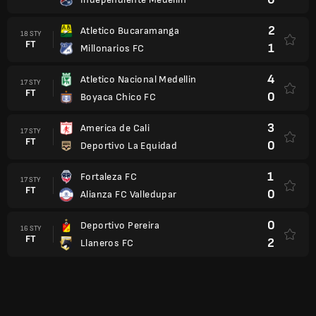
2
Atletico Bucaramanga
18 STY
FT
1
Millonarios FC
4
Atletico Nacional Medellin
17 STY
FT
0
Boyaca Chico FC
3
America de Cali
17 STY
FT
0
Deportivo La Equidad
1
Fortaleza FC
17 STY
FT
0
Alianza FC Valledupar
0
Deportivo Pereira
16 STY
FT
2
Llaneros FC