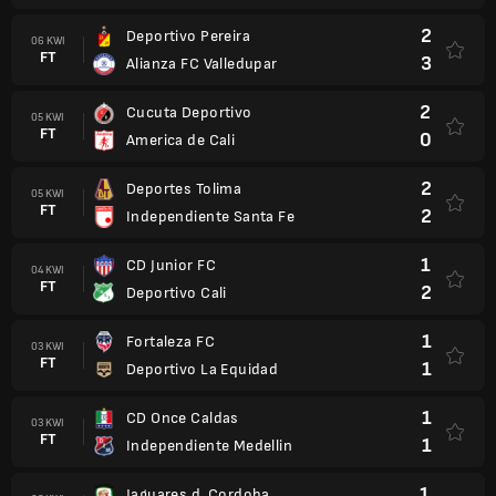
2
Deportivo Pereira
06 KWI
FT
3
Alianza FC Valledupar
2
Cucuta Deportivo
05 KWI
FT
0
America de Cali
2
Deportes Tolima
05 KWI
FT
2
Independiente Santa Fe
1
CD Junior FC
04 KWI
FT
2
Deportivo Cali
1
Fortaleza FC
03 KWI
FT
1
Deportivo La Equidad
1
CD Once Caldas
03 KWI
FT
1
Independiente Medellin
1
Jaguares d. Cordoba