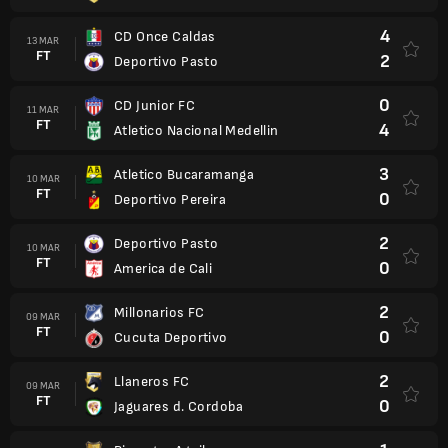
4
CD Once Caldas
13 MAR
FT
2
Deportivo Pasto
0
CD Junior FC
11 MAR
FT
4
Atletico Nacional Medellin
3
Atletico Bucaramanga
10 MAR
FT
0
Deportivo Pereira
2
Deportivo Pasto
10 MAR
FT
0
America de Cali
2
Millonarios FC
09 MAR
FT
0
Cucuta Deportivo
2
Llaneros FC
09 MAR
FT
0
Jaguares d. Cordoba