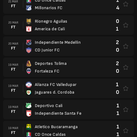
1
CD Once Caldas
21 MAR
FT
4
Millonarios FC
0
Rionegro Aguilas
20 MAR
FT
1
America de Cali
2
Independiente Medellin
20 MAR
FT
0
CD Junior FC
2
Deportes Tolima
19 MAR
FT
0
Fortaleza FC
1
Alianza FC Valledupar
19 MAR
FT
0
Jaguares d. Cordoba
1
Deportivo Cali
19 MAR
FT
1
Independiente Santa Fe
1
Atletico Bucaramanga
19 MAR
FT
1
CD Once Caldas