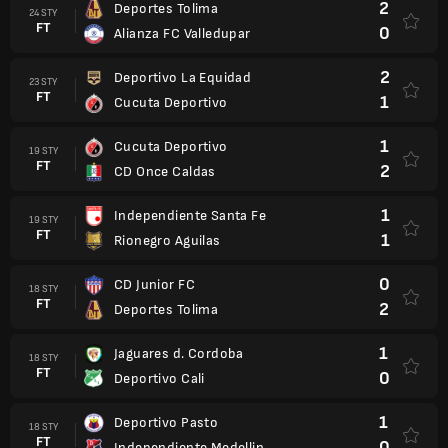
2
Deportes Tolima
24 STY
FT
0
Alianza FC Valledupar
2
Deportivo La Equidad
23 STY
FT
1
Cucuta Deportivo
1
Cucuta Deportivo
19 STY
FT
2
CD Once Caldas
1
Independiente Santa Fe
19 STY
FT
1
Rionegro Aguilas
0
CD Junior FC
18 STY
FT
2
Deportes Tolima
1
Jaguares d. Cordoba
18 STY
FT
0
Deportivo Cali
1
Deportivo Pasto
18 STY
FT
0
Independiente Medellin