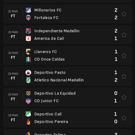
2
Millonarios FC
31 MAR
FT
2
Fortaleza FC
2
Independiente Medellin
30 MAR
FT
1
America de Cali
1
Llaneros FC
30 MAR
FT
1
CD Once Caldas
1
Deportivo Pasto
29 MAR
FT
2
Atletico Nacional Medellin
0
Deportivo La Equidad
29 MAR
FT
1
CD Junior FC
1
Deportivo Cali
29 MAR
FT
0
Deportivo Pereira
3
Deportes Tolima