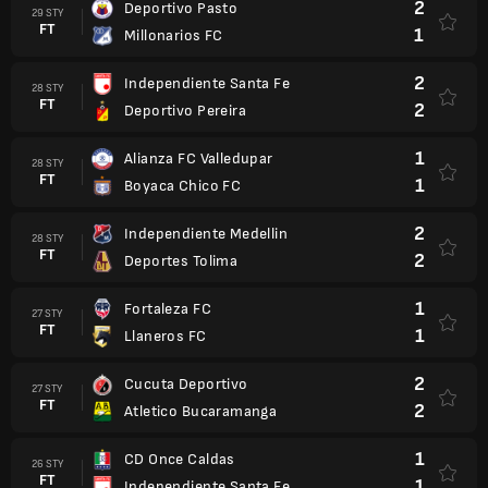
2
Deportivo Pasto
29 STY
FT
1
Millonarios FC
2
Independiente Santa Fe
28 STY
FT
2
Deportivo Pereira
1
Alianza FC Valledupar
28 STY
FT
1
Boyaca Chico FC
2
Independiente Medellin
28 STY
FT
2
Deportes Tolima
1
Fortaleza FC
27 STY
FT
1
Llaneros FC
2
Cucuta Deportivo
27 STY
FT
2
Atletico Bucaramanga
1
CD Once Caldas
26 STY
FT
1
Independiente Santa Fe