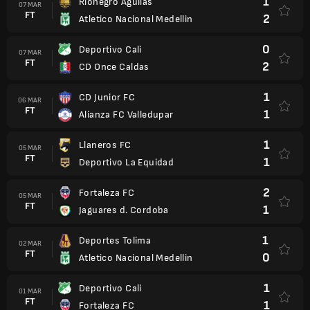
1
Rionegro Aguilas
07 MAR
FT
2
Atletico Nacional Medellin
0
Deportivo Cali
07 MAR
FT
2
CD Once Caldas
1
CD Junior FC
06 MAR
FT
1
Alianza FC Valledupar
1
Llaneros FC
05 MAR
FT
1
Deportivo La Equidad
2
Fortaleza FC
05 MAR
FT
1
Jaguares d. Cordoba
1
Deportes Tolima
02 MAR
FT
0
Atletico Nacional Medellin
1
Deportivo Cali
01 MAR
FT
1
Fortaleza FC