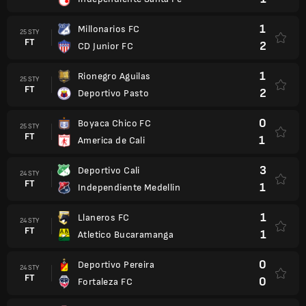
1
Millonarios FC
25 STY
FT
2
CD Junior FC
1
Rionegro Aguilas
25 STY
FT
2
Deportivo Pasto
0
Boyaca Chico FC
25 STY
FT
1
America de Cali
3
Deportivo Cali
24 STY
FT
1
Independiente Medellin
1
Llaneros FC
24 STY
FT
1
Atletico Bucaramanga
0
Deportivo Pereira
24 STY
FT
0
Fortaleza FC