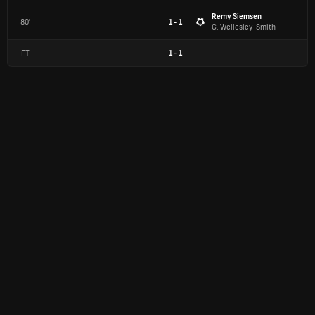
Remy Siemsen
80'
1 - 1
C. Wellesley-Smith
FT
1
-
1