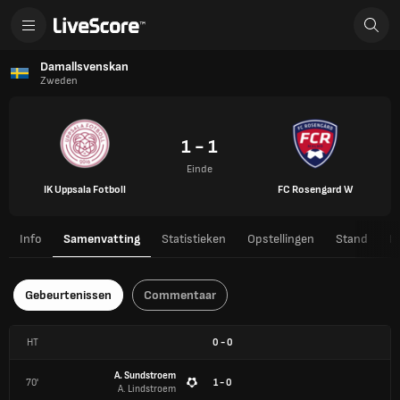
Damallsvenskan
Zweden
1 - 1
Einde
IK Uppsala Fotboll
FC Rosengard W
Info
Samenvatting
Statistieken
Opstellingen
Stand
H
Gebeurtenissen
Commentaar
HT
0
-
0
A. Sundstroem
70'
1 - 0
A. Lindstroem