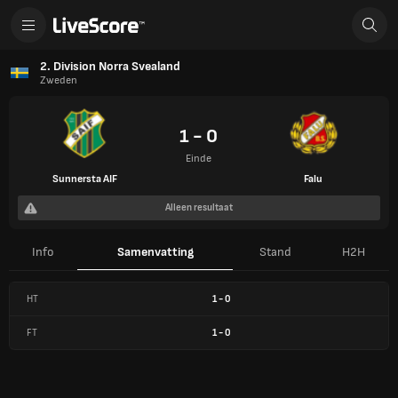
2. Division Norra Svealand
Zweden
1 - 0
Einde
Sunnersta AIF
Falu
Alleen resultaat
Info
Samenvatting
Stand
H2H
HT
1
-
0
FT
1
-
0