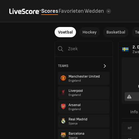
Scores
Favorieten
Wedden
Voetbal
Hockey
Basketbal
T
2. 
Zwe
TEAMS
Manchester United
Engeland
Liverpool
Engeland
Arsenal
Engeland
Info
Real Madrid
Spanje
HT
Barcelona
Spanje