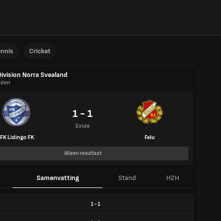
ennis
Cricket
Division Norra Svealand
den
1 - 1
Einde
IFK Lidingo FK
Falu
Alleen resultaat
Samenvatting
Stand
H2H
1
-
1