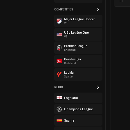
FT
COMPETITIES
Major League Soccer
VS
USL League One
VS
Premier League
Engeland
Bundesliga
Duitsland
LaLiga
Spanje
REGIO
Engeland
Champions League
Spanje