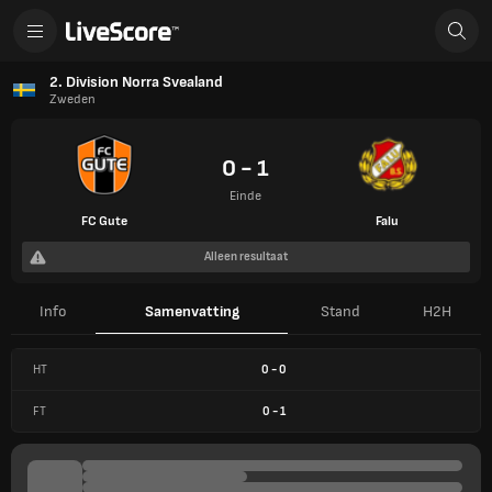
2. Division Norra Svealand
Zweden
0 - 1
Einde
FC Gute
Falu
Alleen resultaat
Info
Samenvatting
Stand
H2H
HT
0
-
0
FT
0
-
1