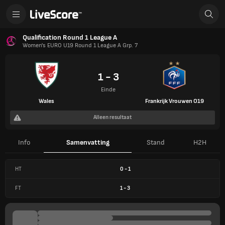
Qualification Round 1 League A
Women's EURO U19 Round 1 League A Grp. 7
1 - 3
Einde
Wales
Frankrijk Vrouwen O19
Alleen resultaat
Info
Samenvatting
Stand
H2H
HT
0
-
1
FT
1
-
3