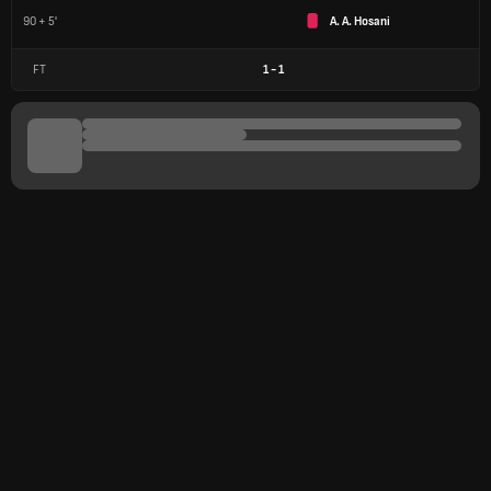
90 + 5'
A. A. Hosani
FT
1
-
1