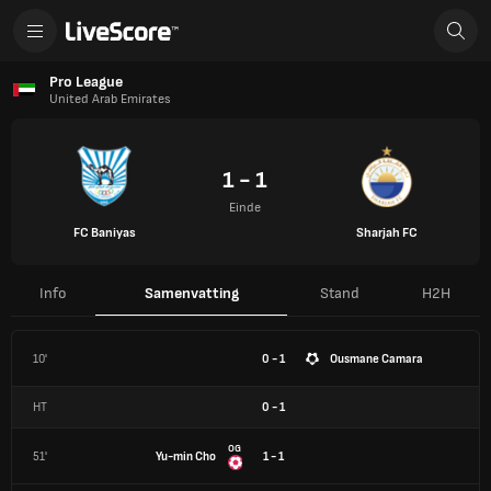
Pro League
United Arab Emirates
1 - 1
Einde
FC Baniyas
Sharjah FC
Info
Samenvatting
Stand
H2H
10'
0 - 1
Ousmane Camara
HT
0
-
1
OG
51'
Yu-min Cho
1 - 1