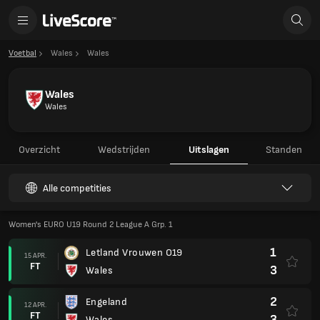
Voetbal
Wales
Wales
Wales
Wales
Overzicht
Wedstrijden
Uitslagen
Standen
Alle competities
Women's EURO U19 Round 2 League A Grp. 1
1
Letland Vrouwen O19
15 APR.
FT
3
Wales
2
Engeland
12 APR.
FT
3
Wales