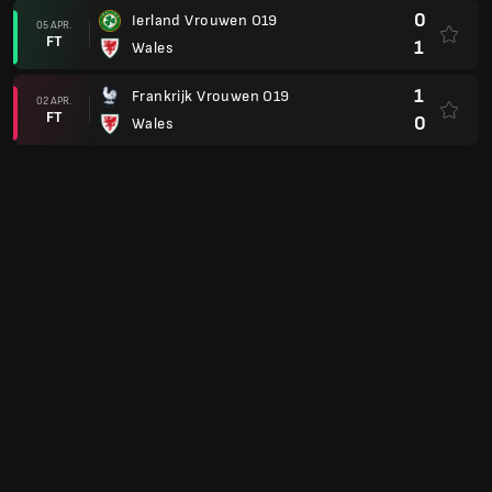
0
Ierland Vrouwen O19
05 APR.
FT
1
Wales
1
Frankrijk Vrouwen O19
02 APR.
FT
0
Wales