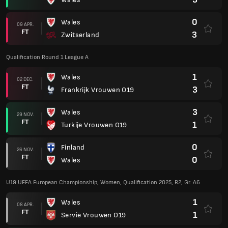
0
Wales
09 APR.
FT
3
Zwitserland
Qualification Round 1 League A
1
Wales
02 DEC.
FT
3
Frankrijk Vrouwen O19
3
Wales
29 NOV.
FT
1
Turkije Vrouwen O19
0
Finland
26 NOV.
FT
0
Wales
U19 UEFA European Championship, Women, Qualification 2025, R2, Gr. A6
1
Wales
08 APR.
FT
1
Servië Vrouwen O19