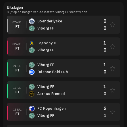
Uitslagen
Blijf op de hoogte van de laatste Viborg FF wedstrijden
0
Soenderjyske
07 AUG.
FT
0
Viborg FF
1
Brøndby IF
02 AUG.
FT
0
Viborg FF
1
Viborg FF
24 JUL.
FT
0
Odense Boldklub
1
Viborg FF
17 JUL.
FT
0
Aarhus Fremad
2
FC Kopenhagen
16 JUL.
FT
1
Viborg FF