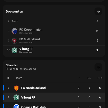
Doelpunten
#
Team
G
FC Kopenhagen
6
1
Denemarken
FC Midtjylland
5
2
Denemarken
Viborg FF
1
10
Denemarken
Standen
Huidige Superliga stand
#
Team
P
DS
PTN
FC Nordsjaelland
4
4
2
1
Viborg FF
4
5
3
0
Odense Boldklub
3
6
2
0