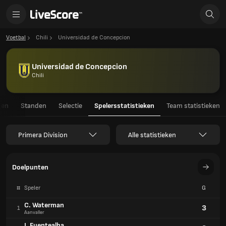
Voetbal
Chili
Universidad de Concepcion
Universidad de Concepcion
Chili
gen
Standen
Selectie
Spelersstatistieken
Team statistieken
Primera Division
Alle statistieken
Doelpunten
#
Speler
G
C. Waterman
3
1
Aanvaller
J. Fuentealba