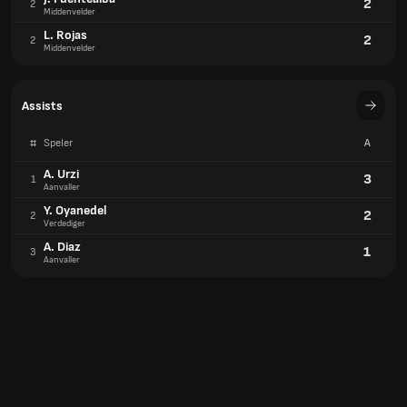
2
2
Middenvelder
L. Rojas
2
2
Middenvelder
Assists
#
Speler
A
A. Urzi
3
1
Aanvaller
Y. Oyanedel
2
2
Verdediger
A. Diaz
1
3
Aanvaller