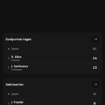
Doelpunten tegen
#
Speler
GC
S. Silva
14
1
Doelman
J. Sanhueza
13
2
Goalkeeper
Gele kaarten
#
Speler
YC
J. Espejo
6
1