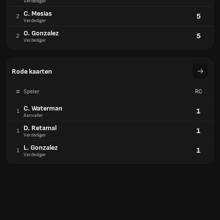
Verdediger
C. Mesias
5
2
Verdediger
O. Gonzalez
5
2
Verdediger
Rode kaarten
#
Speler
RC
C. Waterman
1
1
Aanvaller
D. Retamal
1
1
Verdediger
L. Gonzalez
1
1
Verdediger