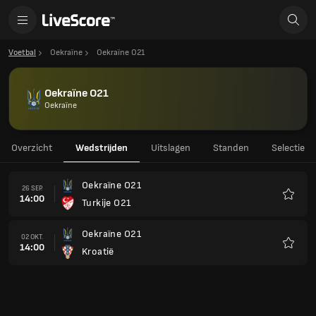
Voetbal
Oekraïne
Oekraïne O21
Oekraïne O21
Oekraïne
Overzicht
Wedstrijden
Uitslagen
Standen
Selectie
Oekraïne O21
26 SEP.
14:00
Turkije O21
Favori
Oekraïne O21
02 OKT.
14:00
Kroatië
Favori