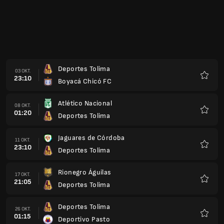
Deportes Tolima
03 OKT.
23:10
Boyacá Chicó FC
Favori
Atlético Nacional
08 OKT.
01:20
Deportes Tolima
Favori
Jaguares de Córdoba
11 OKT.
23:10
Deportes Tolima
Favori
Rionegro Águilas
17 OKT.
21:05
Deportes Tolima
Favori
Deportes Tolima
26 OKT.
01:15
Deportivo Pasto
Favori