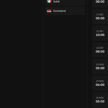
06:00
Italië
Duitsland
17 OKT.
05:00
21 OKT.
10:00
24 OKT.
06:00
01 NOV.
05:00
07 NOV.
04:00
21 NOV.
05:00