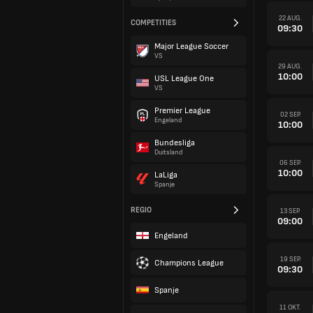
22 AUG.
COMPETITIES
09:30
Major League Soccer
VS
29 AUG.
10:00
USL League One
VS
Premier League
02 SEP.
Engeland
10:00
Bundesliga
Duitsland
06 SEP.
10:00
LaLiga
Spanje
REGIO
13 SEP.
09:00
Engeland
19 SEP.
Champions League
09:30
Spanje
11 OKT.