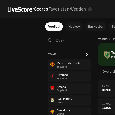
Scores
Favorieten
Wedden
Voetbal
Hockey
Basketbal
T
Voetbal
J
T
TEAMS
Ja
Manchester United
Engeland
Overzic
Liverpool
Engeland
09 AUG.
Arsenal
09:00
Engeland
Real Madrid
Spanje
14 AUG.
10:00
Barcelona
Spanje