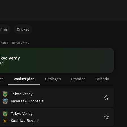
ennis
Cricket
apan
Tokyo Verdy
okyo Verdy
pan
ht
Wedstrijden
Uitslagen
Standen
Selectie
Tokyo Verdy
Kawasaki Frontale
Favorieten
Tokyo Verdy
Kashiwa Reysol
Favorieten