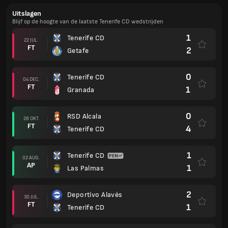
Uitslagen
Blijf op de hoogte van de laatste Tenerife CD wedstrijden
1
Tenerife CD
22 JUL.
FT
2
Getafe
0
Tenerife CD
04 DEC.
FT
1
Granada
0
RSD Alcala
28 OKT.
FT
4
Tenerife CD
1
Tenerife CD
02 AUG.
AP
1
Las Palmas
2
Deportivo Alavés
30 JUL.
FT
1
Tenerife CD