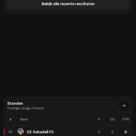
Bekijk alle recente resultaten
Standen
Huidige LaLiga 2 stand
#
Team
P
DS
PTN
CE Sabadell FC
0
20
0
0