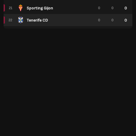
Sporting Gijon
0
21
0
0
Tenerife CD
0
22
0
0