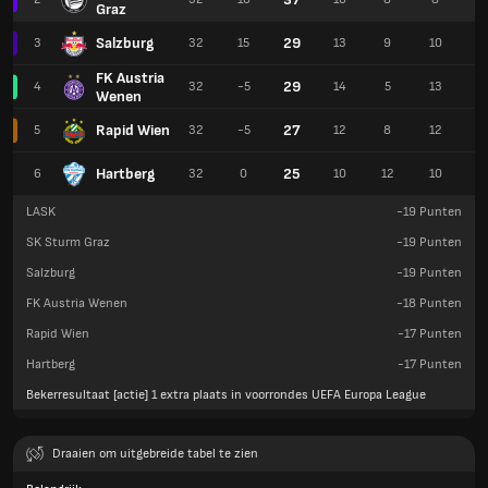
Graz
Salzburg
29
3
32
15
13
9
10
5
FK Austria
29
4
32
-5
14
5
13
4
Wenen
Rapid Wien
27
5
32
-5
12
8
12
3
Hartberg
25
6
32
0
10
12
10
4
LASK
-19
Punten
SK Sturm Graz
-19
Punten
Salzburg
-19
Punten
FK Austria Wenen
-18
Punten
Rapid Wien
-17
Punten
Hartberg
-17
Punten
Bekerresultaat [actie] 1 extra plaats in voorrondes UEFA Europa League
Draaien om uitgebreide tabel te zien