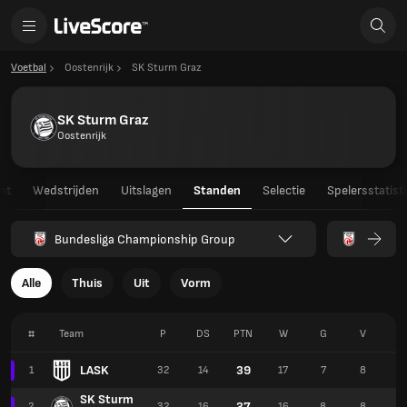
Voetbal
Oostenrijk
SK Sturm Graz
SK Sturm Graz
Oostenrijk
ht
Wedstrijden
Uitslagen
Standen
Selectie
Spelersstatist
Bundesliga Championship Group
Alle
Thuis
Uit
Vorm
#
Team
P
DS
PTN
W
G
V
F
LASK
39
1
32
14
17
7
8
5
SK Sturm
37
2
32
16
16
8
8
5