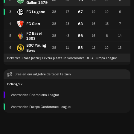
Gallen 1879
FC Lugano
67
3
38
17
19
10
9
5
FC Sion
63
4
38
23
16
15
7
6
FC Basel
56
5
38
-3
16
8
14
5
1893
BSC Young
55
6
38
11
15
10
13
8
Boys
Bekerresultaat [actie] 1 extra plaats in voorrondes UEFA Europa League
Draaien om uitgebreide tabel te zien
Belangrijk
Voorrondes Champions League
Voorrondes Europa Conference League