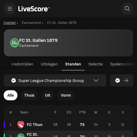
Voetbal
Zwitserland
FC St. Gallen 1879
FC St. Gallen 1879
Zwitserland
ht
Wedstrijden
Uitslagen
Standen
Selectie
Spelersstatist
Super League Championship Group
Alle
Thuis
Uit
Vorm
#
Team
P
DS
PTN
W
G
V
FC Thun
75
1
38
28
24
3
11
8
FC St.
70
2
38
25
20
10
8
7